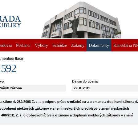
edovia
Poslanci
Výbory
Schôdze
Zákony
Dokumenty
Kancelária N
amentnej tlače
1592
yp
Dátum doručenia
Návrh zákona
22. 8. 2019
 zákon č. 282/2008 Z. z. o podpore práce s mládežou a o zmene a doplnení zákona č.
a doplnení niektorých zákonov v znení neskorších predpisov v znení neskorších
 406/2011 Z. z. o dobrovoľníctve a o zmene a doplnení niektorých zákonov v znení