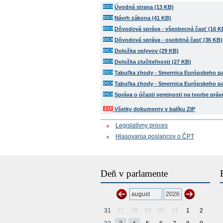
Úvodná strana (13 KB)
Návrh zákona (41 KB)
Dôvodová správa - všeobecná časť (16 K
Dôvodová správa - osobitná časť (36 KB)
Doložka vplyvov (29 KB)
Doložka zlučiteľnosti (27 KB)
Tabuľka zhody - Smernica Európskeho pa
Tabuľka zhody - Smernica Európskeho pa
Správa o účasti verejnosti na tvorbe prá
Všetky dokumenty v balíku ZIP
Legislatívny proces
Hlasovania poslancov o ČPT
Deň v parlamente
31
27
28
29
30
31
1
2