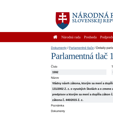
Národná rada
Predseda
Podpreds
Dokumenty
Parlamentné tlače
Detaily parl
Parlamentná tlač 
Číslo
T
1592
Názov
Vládny návrh zákona, ktorým sa mení a dopĺňa
131/2002 Z. z. o vysokých školách a o zmene 
predpisov a ktorým sa mení a dopĺňa zákon č.
zákona č. 440/2015 Z. z.
Poznámka
Dokumenty