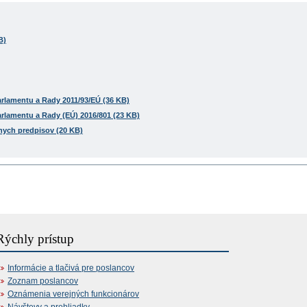
B)
rlamentu a Rady 2011/93/EÚ (36 KB)
rlamentu a Rady (EÚ) 2016/801 (23 KB)
vnych predpisov (20 KB)
Rýchly prístup
Informácie a tlačivá pre poslancov
Zoznam poslancov
Oznámenia verejných funkcionárov