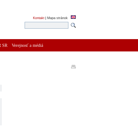
Kontakt
|
Mapa stránok
R SR
Verejnosť a médiá