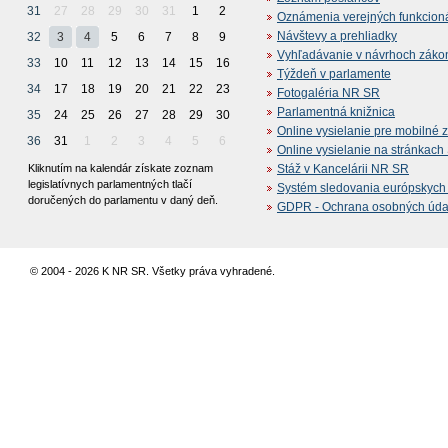
31
27
28
29
30
31
1
2
Oznámenia verejných funkcion
Návštevy a prehliadky
32
3
4
5
6
7
8
9
Vyhľadávanie v návrhoch záko
33
10
11
12
13
14
15
16
Týždeň v parlamente
34
17
18
19
20
21
22
23
Fotogaléria NR SR
Parlamentná knižnica
35
24
25
26
27
28
29
30
Online vysielanie pre mobilné 
36
31
1
2
3
4
5
6
Online vysielanie na stránkac
Kliknutím na kalendár získate zoznam
Stáž v Kancelárii NR SR
legislatívnych parlamentných tlačí
Systém sledovania európskych z
doručených do parlamentu v daný deň.
GDPR - Ochrana osobných údajo
© 2004 - 2026 K NR SR. Všetky práva vyhradené.