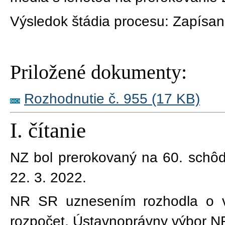
Výsledok štádia procesu:
Zapísan
Priložené dokumenty:
Rozhodnutie č. 955 (17 KB)
I. čítanie
NZ bol prerokovaný na
60
. schô
22. 3. 2022
.
NR SR uznesením rozhodla o v
rozpočet, Ústavnoprávny výbor N