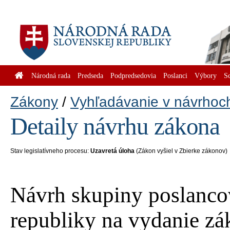
Národná rada
Predseda
Podpredsedovia
Poslanci
Výbory
S
Zákony
Vyhľadávanie v návrhoc
Detaily návrhu zákona
Stav legislatívneho procesu:
Uzavretá úloha
(Zákon vyšiel v Zbierke zákonov)
Návrh skupiny poslanco
republiky na vydanie zá