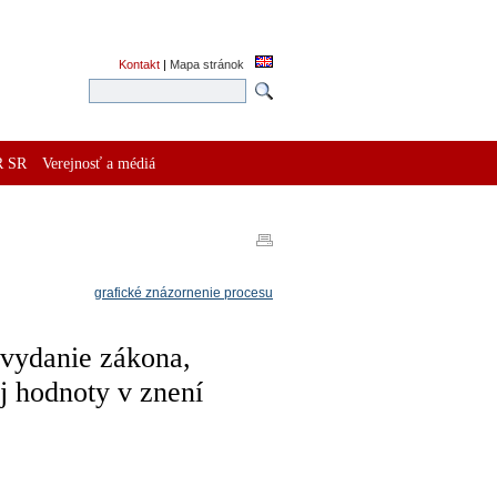
Kontakt
|
Mapa stránok
R SR
Verejnosť a médiá
grafické znázornenie procesu
 vydanie zákona,
j hodnoty v znení