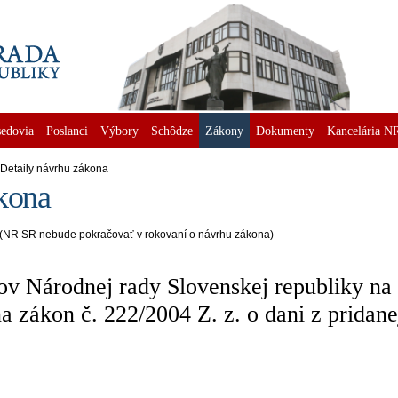
edovia
Poslanci
Výbory
Schôdze
Zákony
Dokumenty
Kancelária N
Detaily návrhu zákona
kona
(NR SR nebude pokračovať v rokovaní o návrhu zákona)
ov Národnej rady Slovenskej republiky na
a zákon č. 222/2004 Z. z. o dani z pridane