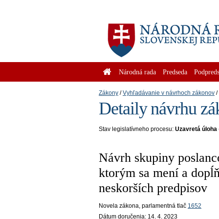
Národná rada
Predseda
Podpreds
Zákony
Vyhľadávanie v návrhoch zákonov
Detaily návrhu zá
Stav legislatívneho procesu:
Uzavretá úloha
Návrh skupiny poslanc
ktorým sa mení a dopĺň
neskorších predpisov
Novela zákona
, parlamentná tlač
1652
Dátum doručenia:
14. 4. 2023