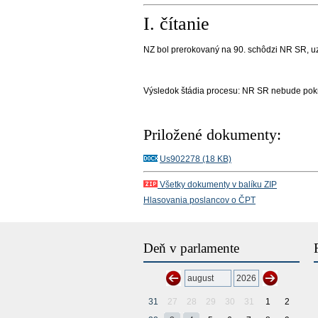
I. čítanie
NZ bol prerokovaný na
90
. schôdzi NR SR
, 
Výsledok štádia procesu:
NR SR nebude pokr
Priložené dokumenty:
Us902278 (18 KB)
Všetky dokumenty v balíku ZIP
Hlasovania poslancov o ČPT
Deň v parlamente
31
27
28
29
30
31
1
2