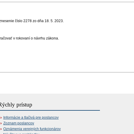
uznesenie číslo 2278 zo dňa 18. 5. 2023
.
ačovať v rokovaní o návrhu zákona
.
Rýchly prístup
Informácie a tlačivá pre poslancov
Zoznam poslancov
Oznámenia verejných funkcionárov