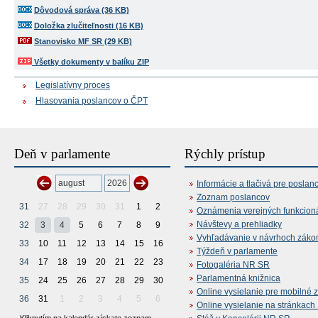
Dôvodová správa (36 KB)
Doložka zlučiteľnosti (16 KB)
Stanovisko MF SR (29 KB)
Všetky dokumenty v balíku ZIP
Legislatívny proces
Hlasovania poslancov o ČPT
Deň v parlamente
Rýchly prístup
Informácie a tlačivá pre poslan
Zoznam poslancov
31
27
28
29
30
31
1
2
Oznámenia verejných funkcion
Návštevy a prehliadky
32
3
4
5
6
7
8
9
Vyhľadávanie v návrhoch záko
33
10
11
12
13
14
15
16
Týždeň v parlamente
34
17
18
19
20
21
22
23
Fotogaléria NR SR
Parlamentná knižnica
35
24
25
26
27
28
29
30
Online vysielanie pre mobilné 
36
31
1
2
3
4
5
6
Online vysielanie na stránkac