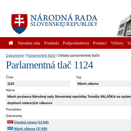
Národná rada
Predseda
Podpredsedovia
Poslanci
Výbory
S
Dokumenty
Parlamentné tlače
Detaily parlamentnej tlače
Parlamentná tlač 1124
Číslo
Typ
1124
Návrh zákona
Názov
Návrh poslanca Národnej rady Slovenskej republiky Tomáša VALÁŠKA na vydani
doplnení niektorých zákonov
Poznámka
Dokumenty
Úvodná strana (13 KB)
Návrh zákona (37 KB)