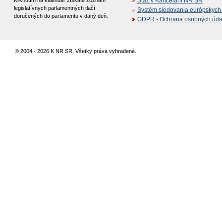
Kliknutím na kalendár získate zoznam
Stáž v Kancelárii NR SR
legislatívnych parlamentných tlačí
Systém sledovania európskych z
doručených do parlamentu v daný deň.
GDPR - Ochrana osobných údajo
© 2004 - 2026 K NR SR. Všetky práva vyhradené.