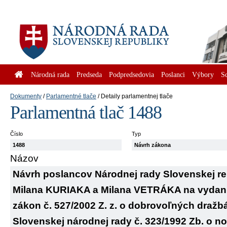
Národná rada
Predseda
Podpredsedovia
Poslanci
Výbory
S
Dokumenty
Parlamentné tlače
Detaily parlamentnej tlače
Parlamentná tlač 1488
Číslo
Typ
1488
Návrh zákona
Názov
Návrh poslancov Národnej rady Slovenskej 
Milana KURIAKA a Milana VETRÁKA na vydani
zákon č. 527/2002 Z. z. o dobrovoľných dražb
Slovenskej národnej rady č. 323/1992 Zb. o no