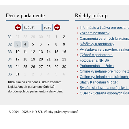
Deň v parlamente
Rýchly prístup
Informácie a tlačivá pre poslan
Zoznam poslancov
31
27
28
29
30
31
1
2
Oznámenia verejných funkcion
Návštevy a prehliadky
32
3
4
5
6
7
8
9
Vyhľadávanie v návrhoch záko
33
10
11
12
13
14
15
16
Týždeň v parlamente
34
17
18
19
20
21
22
23
Fotogaléria NR SR
Parlamentná knižnica
35
24
25
26
27
28
29
30
Online vysielanie pre mobilné 
36
31
1
2
3
4
5
6
Online vysielanie na stránkac
Kliknutím na kalendár získate zoznam
Stáž v Kancelárii NR SR
legislatívnych parlamentných tlačí
Systém sledovania európskych z
doručených do parlamentu v daný deň.
GDPR - Ochrana osobných údajo
© 2004 - 2026 K NR SR. Všetky práva vyhradené.