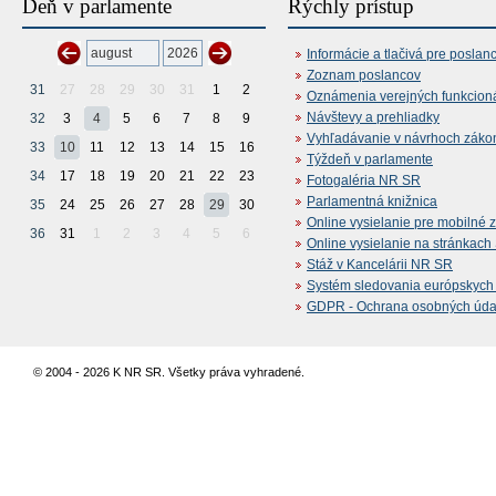
Deň v parlamente
Rýchly prístup
Informácie a tlačivá pre poslan
Zoznam poslancov
31
27
28
29
30
31
1
2
Oznámenia verejných funkcion
Návštevy a prehliadky
32
3
4
5
6
7
8
9
Vyhľadávanie v návrhoch záko
33
10
11
12
13
14
15
16
Týždeň v parlamente
34
17
18
19
20
21
22
23
Fotogaléria NR SR
Parlamentná knižnica
35
24
25
26
27
28
29
30
Online vysielanie pre mobilné 
36
31
1
2
3
4
5
6
Online vysielanie na stránkac
Stáž v Kancelárii NR SR
Systém sledovania európskych z
GDPR - Ochrana osobných údajo
© 2004 - 2026 K NR SR. Všetky práva vyhradené.