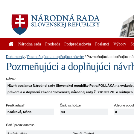
Národná rada
Predseda
Podpredsedovia
Poslanci
Výbory
S
Dokumenty
Pozmeňujúce a doplňujúce návrhy
Pozmeňujúci a doplňujúci ná
Pozmeňujúci a doplňujúci návr
Názov
Návrh poslanca Národnej rady Slovenskej republiky Petra POLLÁKA na vydanie
právom a o doplnení zákona Slovenskej národnej rady č. 71/1992 Zb. o súdnych p
Predkladateľ
Číslo schôdze
Volebné obdo
Kolíková, Mária
94
8
Ďalší predkladatelia
Baránik, Alojz
Dostál, Ondrej