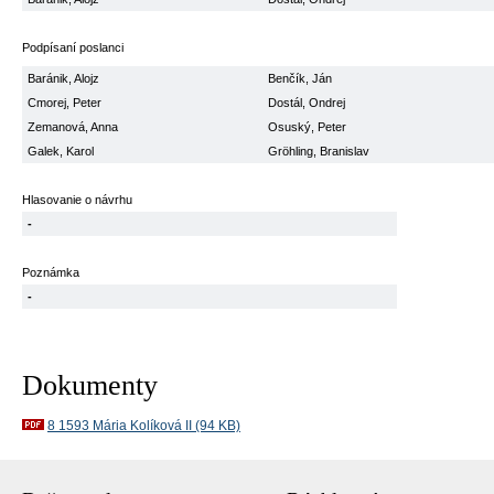
Podpísaní poslanci
Baránik, Alojz
Benčík, Ján
Cmorej, Peter
Dostál, Ondrej
Zemanová, Anna
Osuský, Peter
Galek, Karol
Gröhling, Branislav
Hlasovanie o návrhu
-
Poznámka
-
Dokumenty
8 1593 Mária Kolíková II (94 KB)