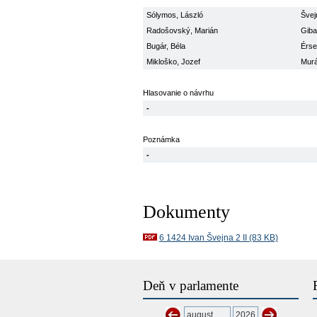
Sólymos, László
Švej
Radošovský, Marián
Giba
Bugár, Béla
Érse
Mikloško, Jozef
Murá
Hlasovanie o návrhu
-
Poznámka
-
Dokumenty
6 1424 Ivan Švejna 2 II (83 KB)
Deň v parlamente