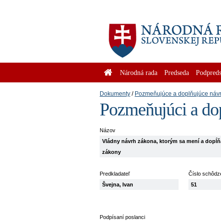
Národná rada
Predseda
Podpreds
Dokumenty
Pozmeňujúce a doplňujúce náv
Pozmeňujúci a do
Názov
Vládny návrh zákona, ktorým sa mení a dopĺňa
zákony
Predkladateľ
Číslo schôdz
Švejna, Ivan
51
Podpísaní poslanci