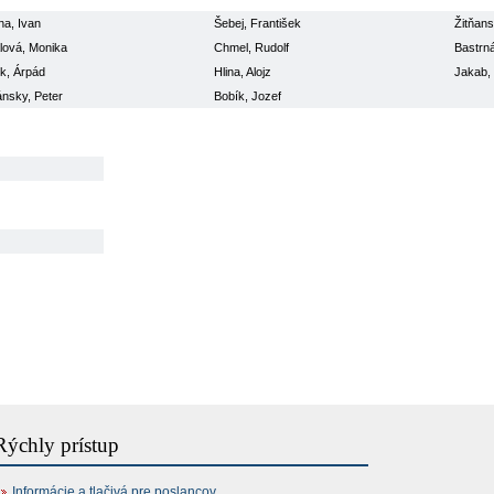
na, Ivan
Šebej, František
Žitňans
lová, Monika
Chmel, Rudolf
Bastrná
k, Árpád
Hlina, Alojz
Jakab,
nsky, Peter
Bobík, Jozef
Rýchly prístup
Informácie a tlačivá pre poslancov