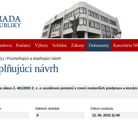
edovia
Poslanci
Výbory
Schôdze
Zákony
Dokumenty
Kancelária N
rhy
Pozmeňujúci a doplňujúci návrh
plňujúci návrh
 zákon č. 461/2003 Z. z. o sociálnom poistení v znení neskorších predpisov a ktorým
e
Volebné obdobie
Dátum podania
6
12. 05. 2015 11:40