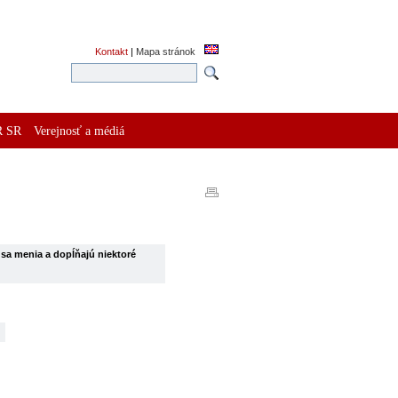
Kontakt
|
Mapa stránok
R SR
Verejnosť a médiá
 sa menia a dopĺňajú niektoré