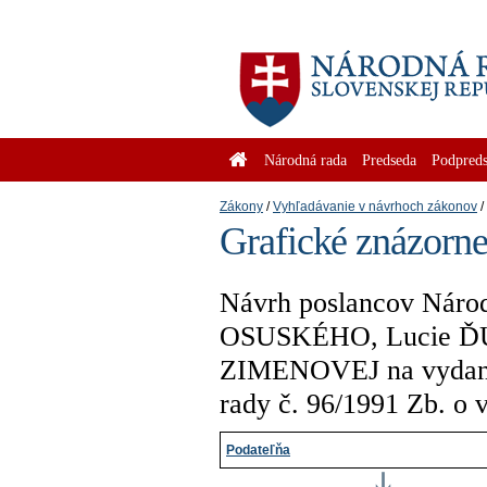
Národná rada
Predseda
Podpreds
Zákony
Vyhľadávanie v návrhoch zákonov
Grafické znázorne
Návrh poslancov Národ
OSUSKÉHO, Lucie Ď
ZIMENOVEJ na vydanie
rady č. 96/1991 Zb. o 
Podateľňa