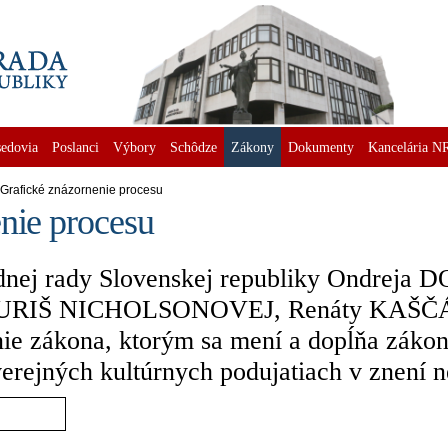
edovia
Poslanci
Výbory
Schôdze
Zákony
Dokumenty
Kancelária N
Grafické znázornenie procesu
nie procesu
nej rady Slovenskej republiky Ondreja 
URIŠ NICHOLSONOVEJ, Renáty KAŠČÁ
 zákona, ktorým sa mení a dopĺňa zákon 
verejných kultúrnych podujatiach v znení 