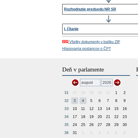
Rozhodnutie predsedu NR SR
I. čítanie
Všetky dokumenty v balíku ZIP
Hlasovania poslancov o ČPT
Deň v parlamente
31
27
28
29
30
31
1
2
32
3
4
5
6
7
8
9
33
10
11
12
13
14
15
16
34
17
18
19
20
21
22
23
35
24
25
26
27
28
29
30
36
31
1
2
3
4
5
6