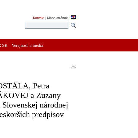
Kontakt
|
Mapa stránok
R SR
Verejnosť a médiá
DOSTÁLA, Petra
KOVEJ a Zuzany
Slovenskej národnej
neskorších predpisov