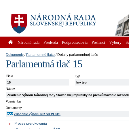
Národná rada
Predseda
Podpredsedovia
Poslanci
Výbory
S
Dokumenty
Parlamentné tlače
Detaily parlamentnej tlače
Parlamentná tlač 15
Číslo
Typ
15
Iný typ
Názov
Zriadenie Výboru Národnej rady Slovenskej republiky na preskúmavanie rozho
Poznámka
Dokumenty
Zriadenie výboru NR SR (9 KB)
Proces prerokovania