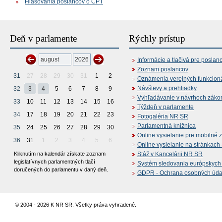
Hlasovania poslancov o ČPT
Deň v parlamente
Rýchly prístup
Informácie a tlačivá pre poslan
Zoznam poslancov
31
27
28
29
30
31
1
2
Oznámenia verejných funkcion
Návštevy a prehliadky
32
3
4
5
6
7
8
9
Vyhľadávanie v návrhoch záko
33
10
11
12
13
14
15
16
Týždeň v parlamente
34
17
18
19
20
21
22
23
Fotogaléria NR SR
Parlamentná knižnica
35
24
25
26
27
28
29
30
Online vysielanie pre mobilné 
36
31
1
2
3
4
5
6
Online vysielanie na stránkac
Kliknutím na kalendár získate zoznam
Stáž v Kancelárii NR SR
legislatívnych parlamentných tlačí
Systém sledovania európskych z
doručených do parlamentu v daný deň.
GDPR - Ochrana osobných údajo
© 2004 - 2026 K NR SR. Všetky práva vyhradené.