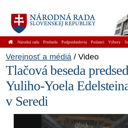
Národná rada
Predseda
Podpredsedovia
Poslanci
Výbory
S
Verejnosť a médiá
Video
Tlačová beseda predsed
Yuliho-Yoela Edelstein
v Seredi