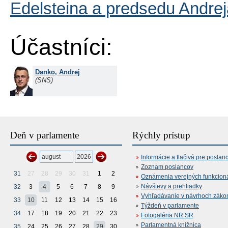
Edelsteina a predsedu Andre
Účastníci:
Danko, Andrej
(SNS)
Deň v parlamente
Rýchly prístup
Informácie a tlačivá pre poslan
Zoznam poslancov
31
27
28
29
30
31
1
2
Oznámenia verejných funkcion
Návštevy a prehliadky
32
3
4
5
6
7
8
9
Vyhľadávanie v návrhoch záko
33
10
11
12
13
14
15
16
Týždeň v parlamente
34
17
18
19
20
21
22
23
Fotogaléria NR SR
Parlamentná knižnica
35
24
25
26
27
28
29
30