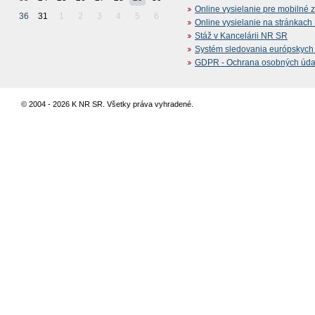
Online vysielanie pre mobilné 
36
31
1
2
3
4
5
6
Online vysielanie na stránkac
Stáž v Kancelárii NR SR
Systém sledovania európskych z
GDPR - Ochrana osobných údajo
© 2004 - 2026 K NR SR. Všetky práva vyhradené.