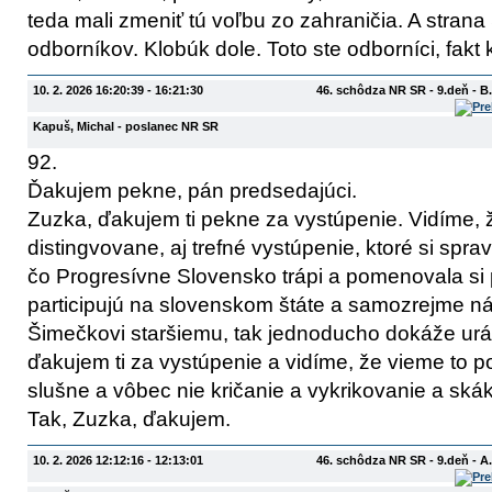
teda mali zmeniť tú voľbu zo zahraničia. A strana 
odborníkov. Klobúk dole. Toto ste odborníci, fakt 
10. 2. 2026 16:20:39 - 16:21:30
46. schôdza NR SR - 9.deň - 
Kapuš, Michal
- poslanec NR SR
92.
Ďakujem pekne, pán predsedajúci.
Zuzka, ďakujem ti pekne za vystúpenie. Vidíme, ž
distingvovane, aj trefné vystúpenie, ktoré si spra
čo Progresívne Slovensko trápi a pomenovala si
participujú na slovenskom štáte a samozrejme náz
Šimečkovi staršiemu, tak jednoducho dokáže uráž
ďakujem ti za vystúpenie a vidíme, že vieme to po
slušne a vôbec nie kričanie a vykrikovanie a skák
Tak, Zuzka, ďakujem.
10. 2. 2026 12:12:16 - 12:13:01
46. schôdza NR SR - 9.deň - 