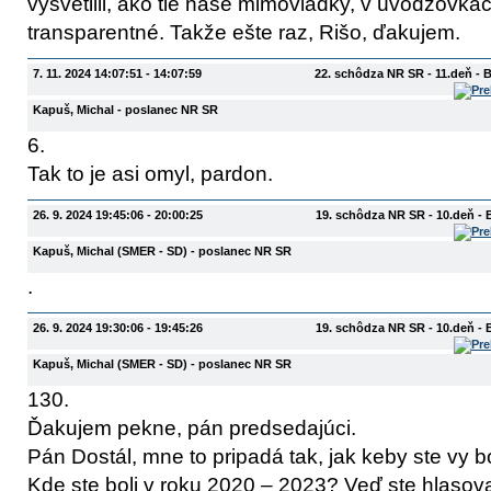
vysvetlili, ako tie naše mimovládky, v úvodzovkác
transparentné. Takže ešte raz, Rišo, ďakujem.
7. 11. 2024 14:07:51 - 14:07:59
22. schôdza NR SR - 11.deň - 
Kapuš, Michal
- poslanec NR SR
6.
Tak to je asi omyl, pardon.
26. 9. 2024 19:45:06 - 20:00:25
19. schôdza NR SR - 10.deň -
Kapuš, Michal
(SMER - SD)
- poslanec NR SR
.
26. 9. 2024 19:30:06 - 19:45:26
19. schôdza NR SR - 10.deň -
Kapuš, Michal
(SMER - SD)
- poslanec NR SR
130.
Ďakujem pekne, pán predsedajúci.
Pán Dostál, mne to pripadá tak, jak keby ste vy bo
Kde ste boli v roku 2020 – 2023? Veď ste hlasov