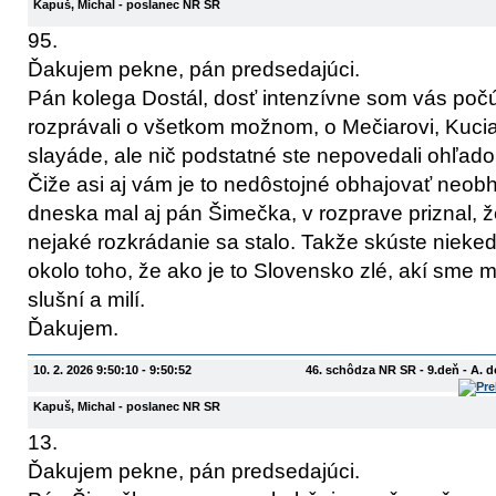
Kapuš, Michal
- poslanec NR SR
95.
Ďakujem pekne, pán predsedajúci.
Pán kolega Dostál, dosť intenzívne som vás počú
rozprávali o všetkom možnom, o Mečiarovi, Kucia
slayáde, ale nič podstatné ste nepovedali ohľadom
Čiže asi aj vám je to nedôstojné obhajovať neobh
dneska mal aj pán Šimečka, v rozprave priznal, 
nejaké rozkrádanie sa stalo. Takže skúste nieked
okolo toho, že ako je to Slovensko zlé, akí sme my 
slušní a milí.
Ďakujem.
10. 2. 2026 9:50:10 - 9:50:52
46. schôdza NR SR - 9.deň - A. 
Kapuš, Michal
- poslanec NR SR
13.
Ďakujem pekne, pán predsedajúci.