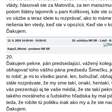
vlády, hlasovali ste za Matoviča, za ten marazmus, 
potom štátny tajomník u pani Kolíkovej, kde ste za
vo väzbe a teraz idete tu rozprávať, ako to máme 
riešenia len vtedy, keď ste v opozícii. Keď ste v koa
Ďakujem.
12. 9. 2024 14:50:04 - 14:50:41
20. schôdza NR SR - 1.deň - 
Kapuš, Michal
- poslanec NR SR
20.
Ďakujem pekne, pán predsedajúci, vážený koleg
obhajovať toho vášho pána predsedu Šimečku, je
to robiť, je mi to všetko jasné, len, bohužiaľ, obha
stále rozprávate, že my sme takí, onakí, hentakí, v
vás prezentujú aj tie vaše médiá, že ste takí pekní
takého morálneho a ľudského hľadiska by mal p
teda, že robíte tú politiku inak ako my a že ste nao
Ďakujem.