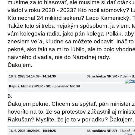
musíme za to hlasovať, ale musíme si dať otázku,
vládol v roku 2020 - 2023? Kto robil atómovky?
Kto nechal 24 miliárd sekeru? Laco Kamenický, 
Takže toto si treba nejakým spôsobom, ja viem, t
vám kolegovia radia, jako pán kolega Pollák, ab
znesiem veľa, kľudne sa môžete odbaviť. Ináč to
pekné, ako fakt sa mi to ľúbilo, ale to bolo vho
naivného divadla, nie do Národnej rady.
Ďakujem.
18. 9. 2025 14:14:39 - 14:14:39
39. schôdza NR SR - 7.deň - 
Kapuš, Michal
(SMER - SD)
- poslanec NR SR
6.
Ďakujem pekne. Chcem sa spýtať, pán minister z
hovoríte na to, že sa protestov zúčastnil aj minist
Rakušan? Myslíte, že je to v poriadku? Ďakujem.
16. 6. 2025 19:29:05 - 19:44:25
35. schôdza NR SR - 13.deň -