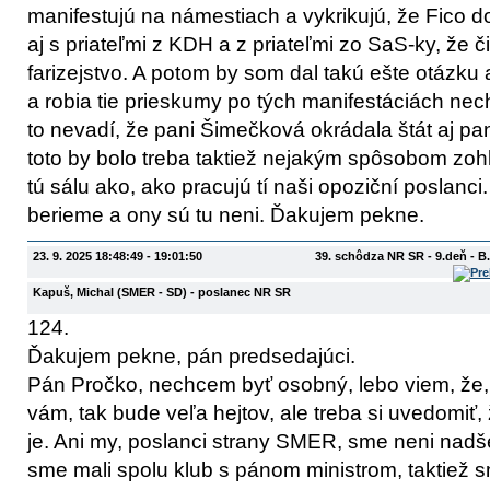
manifestujú na námestiach a vykrikujú, že Fico 
aj s priateľmi z KDH a z priateľmi zo SaS-ky, že či
farizejstvo. A potom by som dal takú ešte otázku 
a robia tie prieskumy po tých manifestáciách nech 
to nevadí, že pani Šimečková okrádala štát aj pa
toto by bolo treba taktiež nejakým spôsobom zohľ
tú sálu ako, ako pracujú tí naši opoziční poslanci.
berieme a ony sú tu neni. Ďakujem pekne.
23. 9. 2025 18:48:49 - 19:01:50
39. schôdza NR SR - 9.deň - 
Kapuš, Michal
(SMER - SD)
- poslanec NR SR
124.
Ďakujem pekne, pán predsedajúci.
Pán Pročko, nechcem byť osobný, lebo viem, že,
vám, tak bude veľa hejtov, ale treba si uvedomiť,
je. Ani my, poslanci strany SMER, sme neni nadš
sme mali spolu klub s pánom ministrom, taktiež 