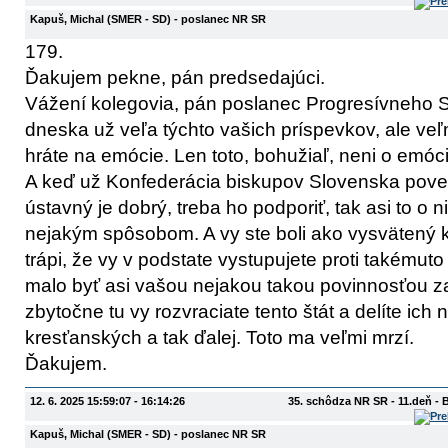
Kapuš, Michal
(SMER - SD)
- poslanec NR SR
179.
Ďakujem pekne, pán predsedajúci.
Vážení kolegovia, pán poslanec Progresívneho S
dneska už veľa týchto vašich príspevkov, ale veľ
hráte na emócie. Len toto, bohužiaľ, neni o emócii, 
A keď už Konfederácia biskupov Slovenska poved
ústavný je dobrý, treba ho podporiť, tak asi to o 
nejakým spôsobom. A vy ste boli ako vysvätený 
trápi, že vy v podstate vystupujete proti takému
malo byť asi vašou nejakou takou povinnosťou za
zbytočne tu vy rozvraciate tento štát a delíte ich
kresťanských a tak ďalej. Toto ma veľmi mrzí.
Ďakujem.
12. 6. 2025 15:59:07 - 16:14:26
35. schôdza NR SR - 11.deň - 
Kapuš, Michal
(SMER - SD)
- poslanec NR SR