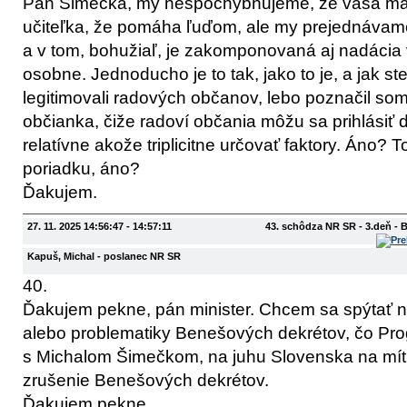
Pán Šimečka, my nespochybňujeme, že vaša mami
učiteľka, že pomáha ľuďom, ale my prejednávame
a v tom, bohužiaľ, je zakomponovaná aj nadácia
osobne. Jednoducho je to tak, jako to je, a jak st
legitimovali radových občanov, lebo poznačil so
občianka, čiže radoví občania môžu sa prihlásiť 
relatívne akože triplicitne určovať faktory. Áno? T
poriadku, áno?
Ďakujem.
27. 11. 2025 14:56:47 - 14:57:11
43. schôdza NR SR - 3.deň - 
Kapuš, Michal
- poslanec NR SR
40.
Ďakujem pekne, pán minister. Chcem sa spýtať 
alebo problematiky Benešových dekrétov, čo Pro
s Michalom Šimečkom, na juhu Slovenska na mít
zrušenie Benešových dekrétov.
Ďakujem pekne.