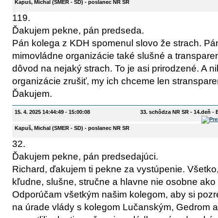
Kapuš, Michal
(SMER - SD)
- poslanec NR SR
119.
Ďakujem pekne, pán predseda.
Pán kolega z KDH spomenul slovo že strach. Pán
mimovládne organizácie také slušné a transparen
dôvod na nejaký strach. To je asi prirodzené. A 
organizácie zrušiť, my ich chceme len stransparen
Ďakujem.
15. 4. 2025 14:44:49 - 15:00:08
33. schôdza NR SR - 14.deň - 
Kapuš, Michal
(SMER - SD)
- poslanec NR SR
32.
Ďakujem pekne, pán predsedajúci.
Richard, ďakujem ti pekne za vystúpenie. Všetko, 
kľudne, slušne, stručne a hlavne nie osobne ako 
Odporúčam všetkým našim kolegom, aby si pozreli 
na úrade vlády s kolegom Lučanským, Gedrom a 