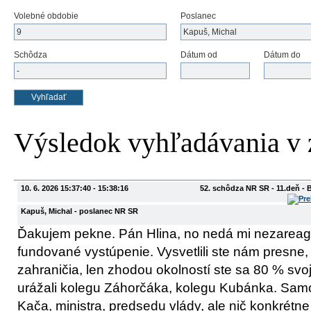
Volebné obdobie
Poslanec
Schôdza
Dátum od
Dátum do
Výsledok vyhľadávania v
10. 6. 2026 15:37:40 - 15:38:16
52. schôdza NR SR - 11.deň - 
Kapuš, Michal
- poslanec NR SR
Ďakujem pekne. Pán Hlina, no nedá mi nezareag
fundované vystúpenie. Vysvetlili ste nám presne
zahraničia, len zhodou okolností ste sa 80 % svo
urážali kolegu Záhorčáka, kolegu Kubánka. Sam
Kača, ministra, predsedu vlády, ale nič konkrétn