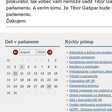
prokurátor, tak vôbec vám nemôže vadiť Tibor 
parlamentu. A verím tomu, že Tibor Gašpar bude
parlamentu.
Ďakujem.
Deň v parlamente
Rýchly prístup
Informácie a tlačivá pre poslan
Zoznam poslancov
31
27
28
29
30
31
1
2
Oznámenia verejných funkcion
Návštevy a prehliadky
32
3
4
5
6
7
8
9
Vyhľadávanie v návrhoch záko
33
10
11
12
13
14
15
16
Týždeň v parlamente
34
17
18
19
20
21
22
23
Fotogaléria NR SR
Parlamentná knižnica
35
24
25
26
27
28
29
30
Online vysielanie pre mobilné 
36
31
1
2
3
4
5
6
Online vysielanie na stránkac
Stáž v Kancelárii NR SR
Systém sledovania európskych z
GDPR - Ochrana osobných údajo