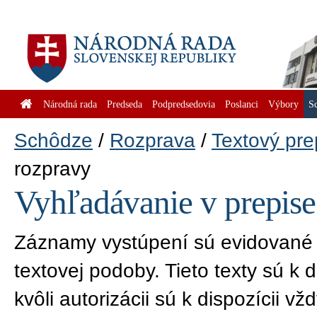
Národná rada
Predseda
Podpredsedovia
Poslanci
Výbory
S
Schôdze
Rozprava
Textový pre
rozpravy
Vyhľadávanie v prepise
Záznamy vystúpení sú evidované 
textovej podoby. Tieto texty sú k 
kvôli autorizácii sú k dispozícii 