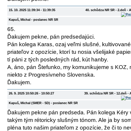
15. 10. 2025 11:39:34 - 11:39:35
40. schôdza NR SR - 2.deň - 
Kapuš, Michal
- poslanec NR SR
65.
Ďakujem pekne, pán predsedajúci.
Pán kolega Karas, ozaj veľmi slušné, kultivované
priateľov z opozície, ktorí tu nosia všelijaké pap
tí páni z tých posledných rád, kút hanby.
A, áno, pán Štefunko, my komunikujeme s KOZ, m
niekto z Progresívneho Slovenska.
Ďakujem.
26. 9. 2025 10:50:26 - 10:50:27
39. schôdza NR SR - 12.deň -
Kapuš, Michal
(SMER - SD)
- poslanec NR SR
Ďakujem pekne pán predseda. Pán kolega Kéry 
takým tým rétoricky slušným tónom. Ale ja by som
pléna tuto našim priateľom z opozície, že či to ne