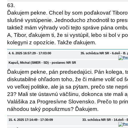
63.
Ďakujem pekne. Chcel by som poďakovať Tiborov
slušné vystúpenie. Jednoducho zhodnotil to presne
taktiež mám výhrady voči tejto správe pána om
A, Tibor, ďakujem ti, že si vystúpil, lebo si bol v 
kolegyni z opozície. Takže ďakujem.
4. 6. 2025 16:57:29 - 17:03:00
35. schôdza NR SR - 6.deň - B.
Kapuš, Michal
(SMER - SD)
- poslanec NR SR
Ďakujem pekne, pán predsedajúci. Pán kolega, tot
diskutabilné ohľadom toho, že či máme voliť od še
vo veľkej politike, ale ja sa pýtam, prečo ste nepr
23? Mali ste ústavnú väčšinu, dokonca ste mali aj
Valášika za Progresívne Slovensko. Prečo to prin
náhodou taký populizmus? Ďakujem.
15. 4. 2025 17:14:49 - 17:30:09
33. schôdza NR SR - 14.deň -