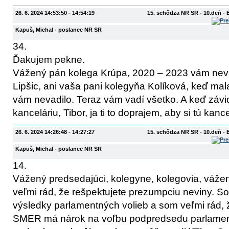
26. 6. 2024 14:53:50 - 14:54:19
15. schôdza NR SR - 10.deň -
Kapuš, Michal
- poslanec NR SR
34.
Ďakujem pekne.
Vážený pán kolega Krúpa, 2020 – 2023 vám nevadil
Lipšic, ani vaša pani kolegyňa Kolíková, keď mala
vám nevadilo. Teraz vám vadí všetko. A keď závid
kanceláriu, Tibor, ja ti to doprajem, aby si tú kanc
26. 6. 2024 14:26:48 - 14:27:27
15. schôdza NR SR - 10.deň -
Kapuš, Michal
- poslanec NR SR
14.
Vážený predsedajúci, kolegyne, kolegovia, váže
veľmi rád, že rešpektujete prezumpciu neviny. So
výsledky parlamentných volieb a som veľmi rád, ž
SMER má nárok na voľbu podpredsedu parlament