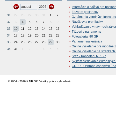
Informácie a tlačivá pre poslan
Zoznam poslancov
31
27
28
29
30
31
1
2
Oznámenia verejných funkcion
Návštevy a prehliadky
32
3
4
5
6
7
8
9
Vyhľadávanie v návrhoch záko
33
10
11
12
13
14
15
16
Týždeň v parlamente
34
17
18
19
20
21
22
23
Fotogaléria NR SR
Parlamentná knižnica
35
24
25
26
27
28
29
30
Online vysielanie pre mobilné 
36
31
1
2
3
4
5
6
Online vysielanie na stránkac
Stáž v Kancelárii NR SR
Systém sledovania európskych z
GDPR - Ochrana osobných údajo
© 2004 - 2026 K NR SR. Všetky práva vyhradené.