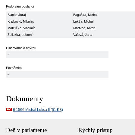
Podpísaní poslanci
Blanár, Juraj
Bagačka, Michal
Krajkovič, Mikuláš
Lukša, Michal
Matejička, Vladimír
Martvoň, Anton
Želiezka, Ľubomír
Vaľová, Jana
Hlasovanie o návrhu
-
Poznámka
-
Dokumenty
6 1566 Michal Lukša II (61 KB)
Deň v parlamente
Rýchly prístup