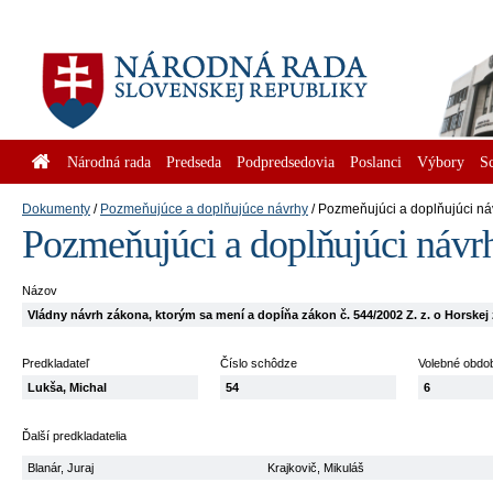
Národná rada
Predseda
Podpredsedovia
Poslanci
Výbory
S
Dokumenty
Pozmeňujúce a doplňujúce návrhy
Pozmeňujúci a doplňujúci ná
Pozmeňujúci a doplňujúci návr
Názov
Vládny návrh zákona, ktorým sa mení a dopĺňa zákon č. 544/2002 Z. z. o Horskej
Predkladateľ
Číslo schôdze
Volebné obdo
Lukša, Michal
54
6
Ďalší predkladatelia
Blanár, Juraj
Krajkovič, Mikuláš