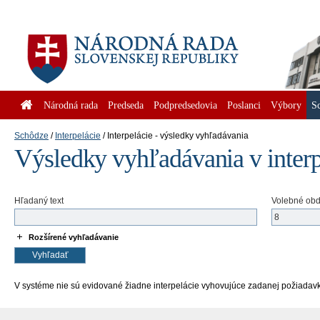
Národná rada
Predseda
Podpredsedovia
Poslanci
Výbory
S
Schôdze
Interpelácie
Interpelácie - výsledky vyhľadávania
Výsledky vyhľadávania v inter
Hľadaný text
Volebné ob
Rozšírené vyhľadávanie
V systéme nie sú evidované žiadne interpelácie vyhovujúce zadanej požiadav