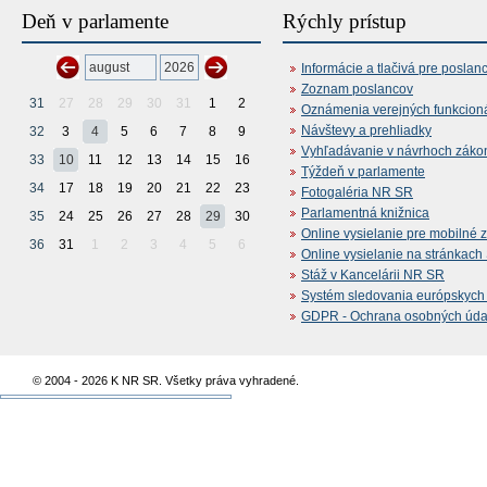
Deň v parlamente
Rýchly prístup
Informácie a tlačivá pre poslan
Zoznam poslancov
31
27
28
29
30
31
1
2
Oznámenia verejných funkcion
Návštevy a prehliadky
32
3
4
5
6
7
8
9
Vyhľadávanie v návrhoch záko
33
10
11
12
13
14
15
16
Týždeň v parlamente
34
17
18
19
20
21
22
23
Fotogaléria NR SR
Parlamentná knižnica
35
24
25
26
27
28
29
30
Online vysielanie pre mobilné 
36
31
1
2
3
4
5
6
Online vysielanie na stránkac
Stáž v Kancelárii NR SR
Systém sledovania európskych z
GDPR - Ochrana osobných údajo
© 2004 - 2026 K NR SR. Všetky práva vyhradené.