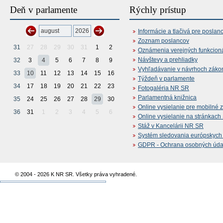
Deň v parlamente
Rýchly prístup
Informácie a tlačivá pre poslan
Zoznam poslancov
31
27
28
29
30
31
1
2
Oznámenia verejných funkcion
Návštevy a prehliadky
32
3
4
5
6
7
8
9
Vyhľadávanie v návrhoch záko
33
10
11
12
13
14
15
16
Týždeň v parlamente
34
17
18
19
20
21
22
23
Fotogaléria NR SR
Parlamentná knižnica
35
24
25
26
27
28
29
30
Online vysielanie pre mobilné 
36
31
1
2
3
4
5
6
Online vysielanie na stránkac
Stáž v Kancelárii NR SR
Systém sledovania európskych z
GDPR - Ochrana osobných údajo
© 2004 - 2026 K NR SR. Všetky práva vyhradené.