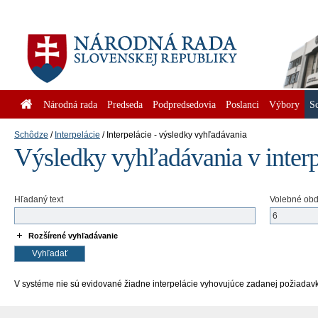
Národná rada
Predseda
Podpredsedovia
Poslanci
Výbory
S
Schôdze
Interpelácie
Interpelácie - výsledky vyhľadávania
Výsledky vyhľadávania v inter
Hľadaný text
Volebné ob
Rozšírené vyhľadávanie
V systéme nie sú evidované žiadne interpelácie vyhovujúce zadanej požiadav