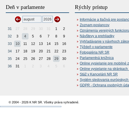
Deň v parlamente
Rýchly prístup
Informácie a tlačivá pre poslan
Zoznam poslancov
31
27
28
29
30
31
1
2
Oznámenia verejných funkcion
Návštevy a prehliadky
32
3
4
5
6
7
8
9
Vyhľadávanie v návrhoch záko
33
10
11
12
13
14
15
16
Týždeň v parlamente
34
17
18
19
20
21
22
23
Fotogaléria NR SR
Parlamentná knižnica
35
24
25
26
27
28
29
30
Online vysielanie pre mobilné 
36
31
1
2
3
4
5
6
Online vysielanie na stránkac
Stáž v Kancelárii NR SR
Systém sledovania európskych z
GDPR - Ochrana osobných údajo
© 2004 - 2026 K NR SR. Všetky práva vyhradené.