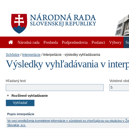
Národná rada
Predseda
Podpredsedovia
Poslanci
Výbory
S
Schôdze
Interpelácie
Interpelácie - výsledky vyhľadávania
Výsledky vyhľadávania v inter
Hľadaný text
Volebné ob
Rozšírené vyhľadávanie
Popis interpelácie
Vo veci predloženia kompletnej informácie v súvislosti so zhoršujúcou sa situáciou v Ž
Slovakia, a.s.