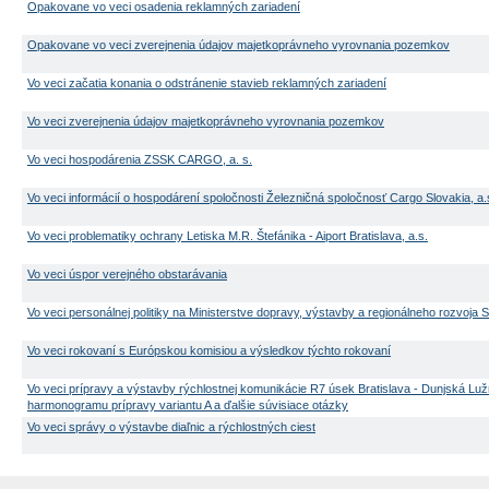
Opakovane vo veci osadenia reklamných zariadení
Opakovane vo veci zverejnenia údajov majetkoprávneho vyrovnania pozemkov
Vo veci začatia konania o odstránenie stavieb reklamných zariadení
Vo veci zverejnenia údajov majetkoprávneho vyrovnania pozemkov
Vo veci hospodárenia ZSSK CARGO, a. s.
Vo veci informácií o hospodárení spoločnosti Železničná spoločnosť Cargo Slovakia, a.
Vo veci problematiky ochrany Letiska M.R. Štefánika - Aiport Bratislava, a.s.
Vo veci úspor verejného obstarávania
Vo veci personálnej politiky na Ministerstve dopravy, výstavby a regionálneho rozvoja 
Vo veci rokovaní s Európskou komisiou a výsledkov týchto rokovaní
Vo veci prípravy a výstavby rýchlostnej komunikácie R7 úsek Bratislava - Dunjská Lu
harmonogramu prípravy variantu A a ďalšie súvisiace otázky
Vo veci správy o výstavbe diaľnic a rýchlostných ciest