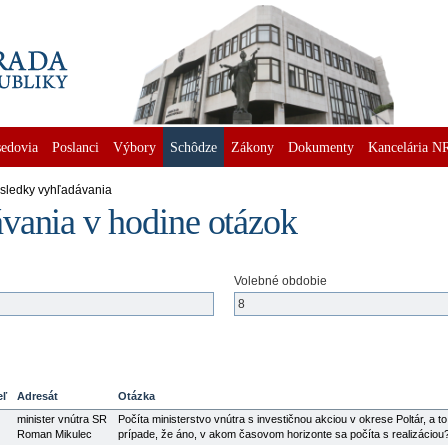
edovia
Poslanci
Výbory
Schôdze
Zákony
Dokumenty
Kancelária N
ýsledky vyhľadávania
vania v hodine otázok
Volebné obdobie
eľ
Adresát
Otázka
minister vnútra SR
Počíta ministerstvo vnútra s investičnou akciou v okrese Poltár, a 
Roman Mikulec
prípade, že áno, v akom časovom horizonte sa počíta s realizáciou