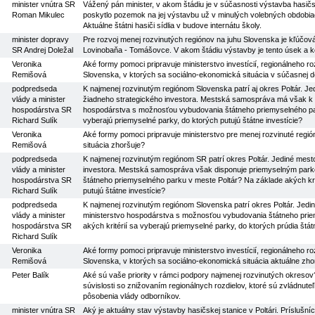
minister vnútra SR
Vážený pán minister, v akom štádiu je v súčasnosti výstavba hasič
Roman Mikulec
poskytlo pozemok na jej výstavbu už v minulých volebných obdobiach
Aktuálne štátni hasiči sídlia v budove internátu školy.
minister dopravy
Pre rozvoj menej rozvinutých regiónov na juhu Slovenska je kľúčov
SR Andrej Doležal
Lovinobaňa - Tomášovce. V akom štádiu výstavby je tento úsek a 
Veronika
Aké formy pomoci pripravuje ministerstvo investícií, regionálneho ro
Remišová
Slovenska, v ktorých sa sociálno-ekonomická situácia v súčasnej 
podpredseda
K najmenej rozvinutým regiónom Slovenska patrí aj okres Poltár. J
vlády a minister
žiadneho strategického investora. Mestská samospráva má však k di
hospodárstva SR
hospodárstva s možnosťou vybudovania štátneho priemyselného park
Richard Sulík
vyberajú priemyselné parky, do ktorých putujú štátne investície?
Veronika
Aké formy pomoci pripravuje ministerstvo pre menej rozvinuté regi
Remišová
situácia zhoršuje?
podpredseda
K najmenej rozvinutým regiónom SR patrí okres Poltár. Jediné mes
vlády a minister
investora. Mestská samospráva však disponuje priemyselným par
hospodárstva SR
štátneho priemyselného parku v meste Poltár? Na základe akých krit
Richard Sulík
putujú štátne investície?
podpredseda
K najmenej rozvinutým regiónom Slovenska patrí okres Poltár. Jedi
vlády a minister
ministerstvo hospodárstva s možnosťou vybudovania štátneho prie
hospodárstva SR
akých kritérií sa vyberajú priemyselné parky, do ktorých prúdia štát
Richard Sulík
Veronika
Aké formy pomoci pripravuje ministerstvo investícií, regionálneho ro
Remišová
Slovenska, v ktorých sa sociálno-ekonomická situácia aktuálne zho
Peter Balík
Aké sú vaše priority v rámci podpory najmenej rozvinutých okresov
súvislosti so znižovaním regionálnych rozdielov, ktoré sú zvládnute
pôsobenia vlády odborníkov.
minister vnútra SR
Aký je aktuálny stav výstavby hasičskej stanice v Poltári. Príslušníc