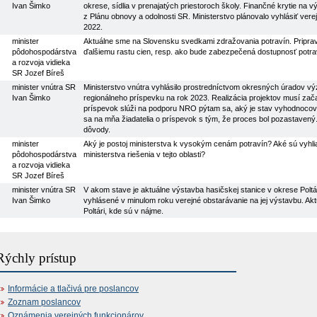
Ivan Šimko
okrese, sídlia v prenajatých priestoroch školy. Finančné krytie na
z Plánu obnovy a odolnosti SR. Ministerstvo plánovalo vyhlásiť ver
2022.
minister
Aktuálne sme na Slovensku svedkami zdražovania potravín. Pripravuj
pôdohospodárstva
ďalšiemu rastu cien, resp. ako bude zabezpečená dostupnosť potra
a rozvoja vidieka
SR Jozef Bíreš
minister vnútra SR
Ministerstvo vnútra vyhlásilo prostredníctvom okresných úradov vý
Ivan Šimko
regionálneho príspevku na rok 2023. Realizácia projektov musí zača
príspevok slúži na podporu NRO pýtam sa, aký je stav vyhodnocovani
sa na mňa žiadatelia o príspevok s tým, že proces bol pozastavený.
dôvody.
minister
Aký je postoj ministerstva k vysokým cenám potravín? Aké sú vyhl
pôdohospodárstva
ministerstva riešenia v tejto oblasti?
a rozvoja vidieka
SR Jozef Bíreš
minister vnútra SR
V akom stave je aktuálne výstavba hasičskej stanice v okrese Poltá
Ivan Šimko
vyhlásené v minulom roku verejné obstarávanie na jej výstavbu. Aktuá
Poltári, kde sú v nájme.
Rýchly prístup
Informácie a tlačivá pre poslancov
Zoznam poslancov
Oznámenia verejných funkcionárov