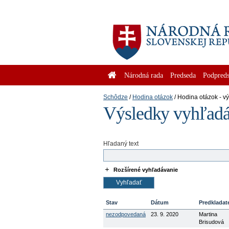
Národná rada
Predseda
Podpreds
Schôdze
Hodina otázok
Hodina otázok - v
Výsledky vyhľadá
Hľadaný text
Rozšírené vyhľadávanie
Stav
Dátum
Predkladat
nezodpovedaná
23. 9. 2020
Martina
Brisudová