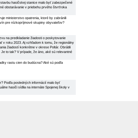
 výstavbu hasičskej stanice malo byť zabezpečené
ejné obstarávanie v priebehu prvého štvrťroka
e ministerstvo opatrenia, ktoré by zabránili
vín pre nízkopríjmové skupiny obyvateľov?
zvu na predkladanie žiadosti o poskytovanie
ť v roku 2023. Aj vzhľadom k tomu, že regionálny
a žiadostí konkrétne v okrese Poltár. Obrátili
 Je to tak? V prípade, že áno, aké sú relevantné
iadky rastu cien do budúcna? Aké sú podľa
r? Podľa posledných informácií malo byť
lne hasiči sídlia na internáte Spojenej školy v