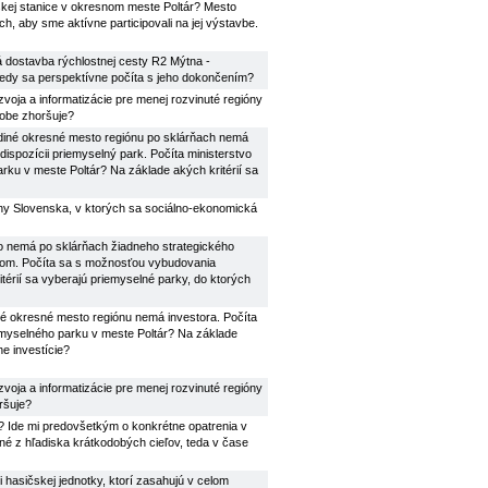
skej stanice v okresnom meste Poltár? Mesto
, aby sme aktívne participovali na jej výstavbe.
á dostavba rýchlostnej cesty R2 Mýtna -
kedy sa perspektívne počíta s jeho dokončením?
zvoja a informatizácie pre menej rozvinuté regióny
dobe zhoršuje?
ediné okresné mesto regiónu po sklárňach nemá
spozícii priemyselný park. Počíta ministerstvo
u v meste Poltár? Na základe akých kritérií sa
óny Slovenska, v ktorých sa sociálno-ekonomická
to nemá po sklárňach žiadneho strategického
kom. Počíta sa s možnosťou vybudovania
érií sa vyberajú priemyselné parky, do ktorých
né okresné mesto regiónu nemá investora. Počíta
myselného parku v meste Poltár? Na základe
ne investície?
zvoja a informatizácie pre menej rozvinuté regióny
ršuje?
? Ide mi predovšetkým o konkrétne opatrenia v
ľné z hľadiska krátkodobých cieľov, teda v čase
i hasičskej jednotky, ktorí zasahujú v celom