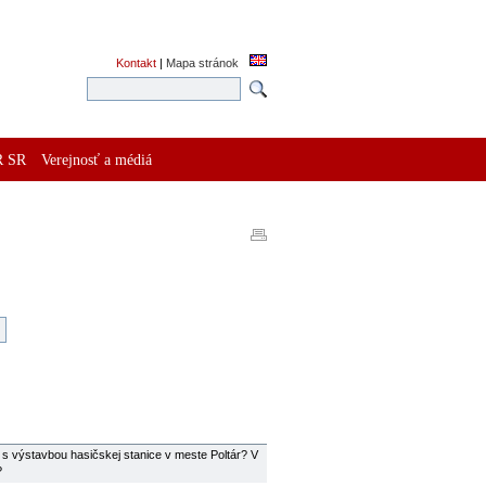
Kontakt
|
Mapa stránok
R SR
Verejnosť a médiá
to s výstavbou hasičskej stanice v meste Poltár? V
?