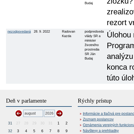
zložku?
Budaj
zrealiz
rezort v
nezodpovedaná
28. 9. 2022
Radovan
podpredseda
Úlohou 
Kazda
vlády SR a
minister
Program
životného
prostredia
SR Ján
analýzu
Budaj
konca r
túto úlo
Deň v parlamente
Rýchly prístup
Informácie a tlačivá pre poslan
Zoznam poslancov
31
27
28
29
30
31
1
2
Oznámenia verejných funkcion
Návštevy a prehliadky
32
3
4
5
6
7
8
9