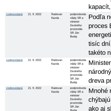
kapacít
zodpovedaná
21. 9. 2022
Radovan
podpredseda
Podľa n
Kazda
vlády SR a
minister
proces 
životného
prostredia
SR Ján
energet
Budaj
tisíc dn
takéto 
zodpovedaná
21. 9. 2022
Radovan
podpredseda
Minister
Kazda
vlády SR a
minister
národný
životného
prostredia
SR Ján
dreva p
Budaj
zodpovedaná
21. 9. 2022
Radovan
podpredseda
Mnohé m
Kazda
vlády SR a
minister
chýbajú
životného
prostredia
SR Ján
ako aj 
Budaj