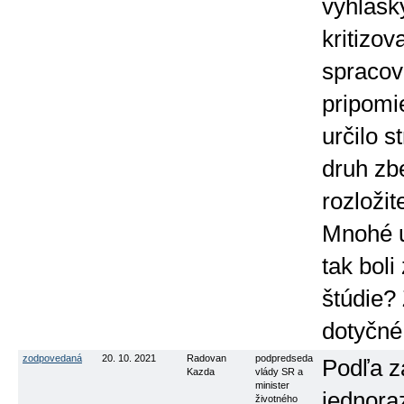
vyhlášky
kritizo
spracov
pripomi
určilo s
druh zb
rozloži
Mnohé u
tak boli
štúdie?
dotyčné
zodpovedaná
20. 10. 2021
Radovan
podpredseda
Podľa z
Kazda
vlády SR a
minister
jednora
životného