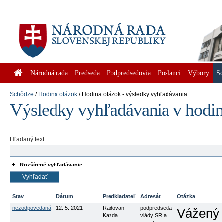
Národná rada
Predseda
Podpredsedovia
Poslanci
Výbory
S
Schôdze
Hodina otázok
Hodina otázok - výsledky vyhľadávania
Výsledky vyhľadávania v hodin
Hľadaný text
Rozšírené vyhľadávanie
Stav
Dátum
Predkladateľ
Adresát
Otázka
nezodpovedaná
12. 5. 2021
Radovan
podpredseda
Vážený 
Kazda
vlády SR a