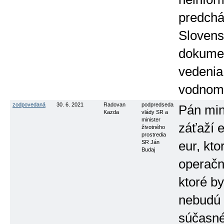
predchá
Slovens
dokumen
vedenia
vodnom
zodpovedaná
30. 6. 2021
Radovan
podpredseda
Pán min
Kazda
vlády SR a
minister
záťaží e
životného
prostredia
SR Ján
eur, kt
Budaj
operačn
ktoré b
nebudú 
súčasné