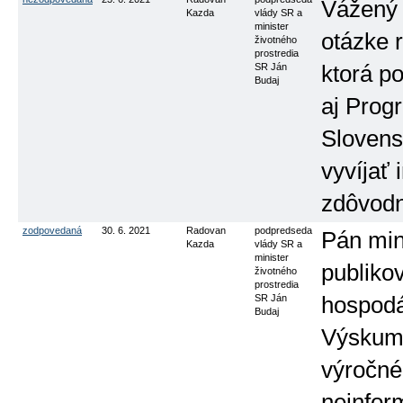
Vážený p
Kazda
vlády SR a
minister
otázke 
životného
prostredia
SR Ján
ktorá p
Budaj
aj Prog
Slovens
vyvíjať 
zdôvodn
zodpovedaná
30. 6. 2021
Radovan
podpredseda
Pán min
Kazda
vlády SR a
minister
publiko
životného
prostredia
SR Ján
hospodá
Budaj
Výskumn
výročné
neinfor