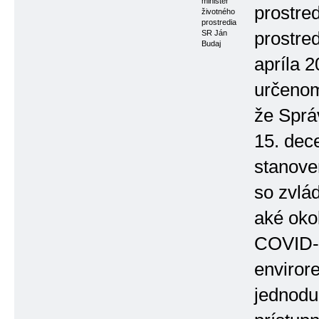
minister
prostred
životného
prostredia
SR Ján
prostre
Budaj
apríla 
určenom
že Sprá
15. dec
stanove
so zvlá
aké oko
COVID-1
envirore
jednodu