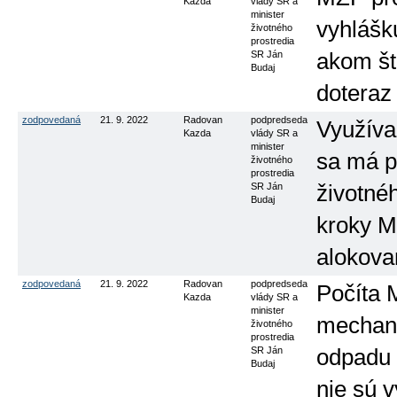
Kazda
vlády SR a
minister
vyhlášk
životného
prostredia
SR Ján
akom št
Budaj
doteraz
zodpovedaná
21. 9. 2022
Radovan
podpredseda
Využíva
Kazda
vlády SR a
minister
sa má p
životného
prostredia
SR Ján
životnéh
Budaj
kroky M
alokova
zodpovedaná
21. 9. 2022
Radovan
podpredseda
Počíta 
Kazda
vlády SR a
minister
mechani
životného
prostredia
SR Ján
odpadu 
Budaj
nie sú 