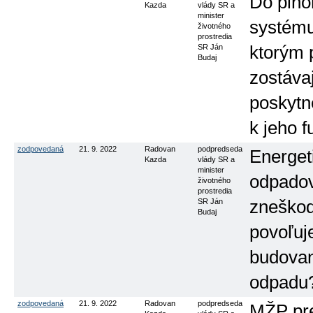
Do plno
Kazda
vlády SR a
minister
systému
životného
prostredia
SR Ján
ktorým 
Budaj
zostáva
poskytn
k jeho 
zodpovedaná
21. 9. 2022
Radovan
podpredseda
Energet
Kazda
vlády SR a
minister
odpadov
životného
prostredia
SR Ján
zneško
Budaj
povoľuj
budovan
odpadu
zodpovedaná
21. 9. 2022
Radovan
podpredseda
MŽP pre