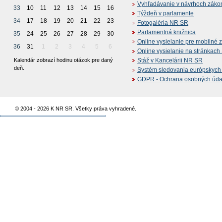
Vyhľadávanie v návrhoch záko
33
10
11
12
13
14
15
16
Týždeň v parlamente
34
17
18
19
20
21
22
23
Fotogaléria NR SR
Parlamentná knižnica
35
24
25
26
27
28
29
30
Online vysielanie pre mobilné 
36
31
1
2
3
4
5
6
Online vysielanie na stránkac
Kalendár zobrazí hodinu otázok pre daný
Stáž v Kancelárii NR SR
deň.
Systém sledovania európskych z
GDPR - Ochrana osobných údajo
© 2004 - 2026 K NR SR. Všetky práva vyhradené.