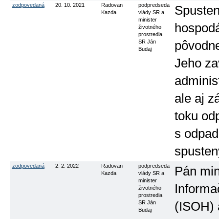
zodpovedaná
20. 10. 2021
Radovan
podpredseda
Spusten
Kazda
vlády SR a
minister
hospodá
životného
prostredia
SR Ján
pôvodne
Budaj
Jeho za
administ
ale aj 
toku odp
s odpad
spusten
zodpovedaná
2. 2. 2022
Radovan
podpredseda
Pán mini
Kazda
vlády SR a
minister
Informa
životného
prostredia
SR Ján
(ISOH) 
Budaj