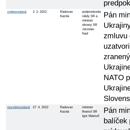
predpok
zodpovedaná
2. 2. 2022
Radovan
podpredseda
Pán min
Kazda
vlády SR a
minister
Ukrajin
obrany SR
Jaroslav
Naď
zmluvu o
uzatvori
zranený
Ukrajin
NATO po
Ukrajin
Slovens
nezodpovedaná
27. 4. 2022
Radovan
minister
Pán mini
Kazda
financií SR
Igor Matovič
balíček