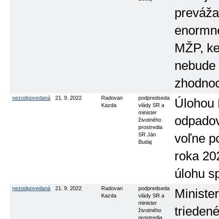
preváža
enormne 
MŽP, ke
nebude 
zhodnoc
nezodpovedaná
21. 9. 2022
Radovan
podpredseda
Úlohou
Kazda
vlády SR a
minister
odpadov
životného
prostredia
SR Ján
voľne p
Budaj
roka 202
úlohu sp
nezodpovedaná
21. 9. 2022
Radovan
podpredseda
Ministe
Kazda
vlády SR a
minister
trieden
životného
prostredia