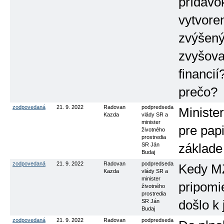
prídavok
vytvoren
zvýšený
zvyšova
financi
prečo?
zodpovedaná
21. 9. 2022
Radovan
podpredseda
Ministe
Kazda
vlády SR a
minister
pre pap
životného
prostredia
SR Ján
základe
Budaj
zodpovedaná
21. 9. 2022
Radovan
podpredseda
Kedy MŽ
Kazda
vlády SR a
minister
pripomi
životného
prostredia
SR Ján
došlo k
Budaj
zodpovedaná
21. 9. 2022
Radovan
podpredseda