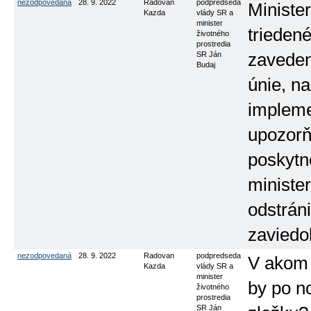
nezodpovedaná
28. 9. 2022
Radovan
podpredseda
Ministe
Kazda
vlády SR a
minister
trieden
životného
prostredia
SR Ján
zaveden
Budaj
únie, n
impleme
upozorňu
poskytn
ministe
odstráni
zaviedo
nezodpovedaná
28. 9. 2022
Radovan
podpredseda
V akom 
Kazda
vlády SR a
minister
by po n
životného
prostredia
SR Ján