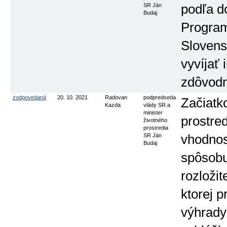
SR Ján
podľa d
Budaj
Program
Slovens
vyvíjať 
zdôvodn
zodpovedaná
20. 10. 2021
Radovan
podpredseda
Začiatk
Kazda
vlády SR a
minister
prostre
životného
prostredia
SR Ján
vhodnos
Budaj
spôsobu
rozloži
ktorej p
výhrady