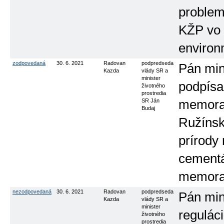
problem
KŽP vo 
environ
zodpovedaná
30. 6. 2021
Radovan
podpredseda
Pán mini
Kazda
vlády SR a
minister
podpísa
životného
prostredia
SR Ján
memoran
Budaj
Ružínske
prírody
cementá
memora
nezodpovedaná
30. 6. 2021
Radovan
podpredseda
Pán mini
Kazda
vlády SR a
minister
regulác
životného
prostredia