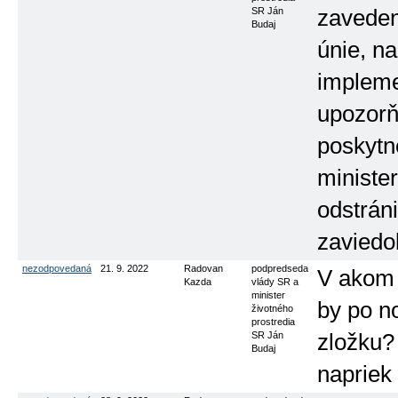
SR Ján
zaveden
Budaj
únie, n
impleme
upozorňu
poskytn
ministe
odstráni
zaviedo
nezodpovedaná
21. 9. 2022
Radovan
podpredseda
V akom 
Kazda
vlády SR a
minister
by po n
životného
prostredia
SR Ján
zložku?
Budaj
napriek