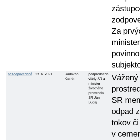
zástupc
zodpove
Za prvý
ministe
povinnos
subjekt
nezodpovedaná
23. 6. 2021
Radovan
podpredseda
Vážený 
Kazda
vlády SR a
minister
prostre
životného
prostredia
SR Ján
SR memo
Budaj
odpad z
tokov či
v cemen