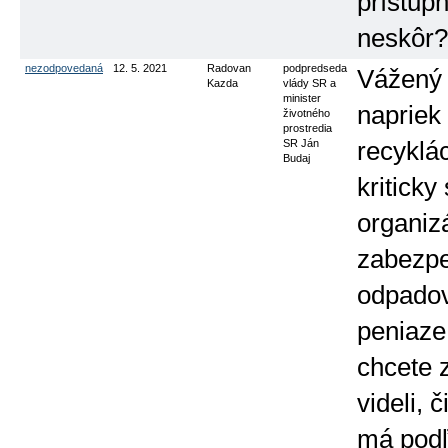
prístupn
neskôr?
nezodpovedaná
12. 5. 2021
Radovan
podpredseda
Vážený 
Kazda
vlády SR a
minister
napriek
životného
prostredia
SR Ján
recyklá
Budaj
kritick
organiz
zabezpe
odpadov.
peniaze
chcete 
videli, 
má podľ