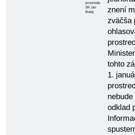
prostredia
SR Ján
znení m
Budaj
zväčša 
ohlasov
prostre
Ministe
tohto zá
1. januá
prostred
nebude 
odklad 
Informa
spusten