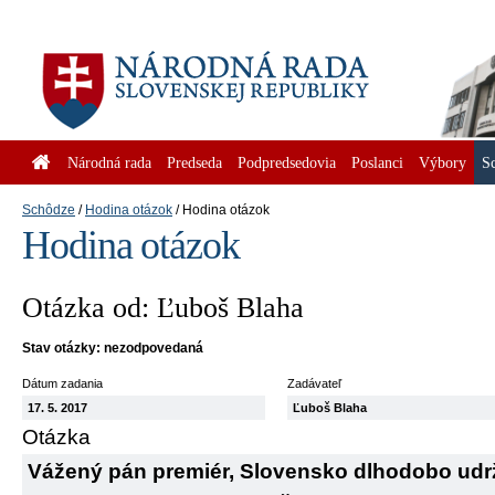
Národná rada
Predseda
Podpredsedovia
Poslanci
Výbory
S
Schôdze
Hodina otázok
Hodina otázok
Hodina otázok
Otázka od: Ľuboš Blaha
Stav otázky: nezodpovedaná
Dátum zadania
Zadávateľ
17. 5. 2017
Ľuboš Blaha
Otázka
Vážený pán premiér, Slovensko dlhodobo udrž