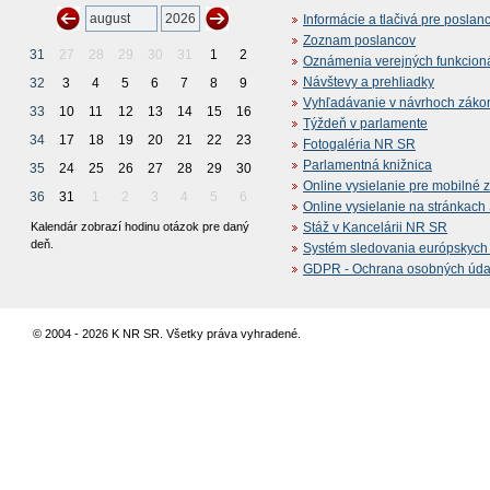
Informácie a tlačivá pre poslan
Zoznam poslancov
31
27
28
29
30
31
1
2
Oznámenia verejných funkcion
Návštevy a prehliadky
32
3
4
5
6
7
8
9
Vyhľadávanie v návrhoch záko
33
10
11
12
13
14
15
16
Týždeň v parlamente
34
17
18
19
20
21
22
23
Fotogaléria NR SR
Parlamentná knižnica
35
24
25
26
27
28
29
30
Online vysielanie pre mobilné 
36
31
1
2
3
4
5
6
Online vysielanie na stránkac
Kalendár zobrazí hodinu otázok pre daný
Stáž v Kancelárii NR SR
deň.
Systém sledovania európskych z
GDPR - Ochrana osobných údajo
© 2004 - 2026 K NR SR. Všetky práva vyhradené.