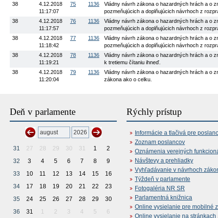
38
4.12.2018
75
1136
Vládny návrh zákona o hazardných hrách a o zme
11:17:07
pozmeňujúcich a doplňujúcich návrhoch z rozpra
38
4.12.2018
76
1136
Vládny návrh zákona o hazardných hrách a o zme
11:17:57
pozmeňujúcich a doplňujúcich návrhoch z rozpra
38
4.12.2018
77
1136
Vládny návrh zákona o hazardných hrách a o zme
11:18:42
pozmeňujúcich a doplňujúcich návrhoch z rozpra
38
4.12.2018
78
1136
Vládny návrh zákona o hazardných hrách a o zme
11:19:21
k tretiemu čítaniu ihneď.
38
4.12.2018
79
1136
Vládny návrh zákona o hazardných hrách a o zme
11:20:04
zákona ako o celku.
Deň v parlamente
Rýchly prístup
Informácie a tlačivá pre poslan
Zoznam poslancov
31
27
28
29
30
31
1
2
Oznámenia verejných funkcion
Návštevy a prehliadky
32
3
4
5
6
7
8
9
Vyhľadávanie v návrhoch záko
33
10
11
12
13
14
15
16
Týždeň v parlamente
34
17
18
19
20
21
22
23
Fotogaléria NR SR
Parlamentná knižnica
35
24
25
26
27
28
29
30
Online vysielanie pre mobilné 
36
31
1
2
3
4
5
6
Online vysielanie na stránkac