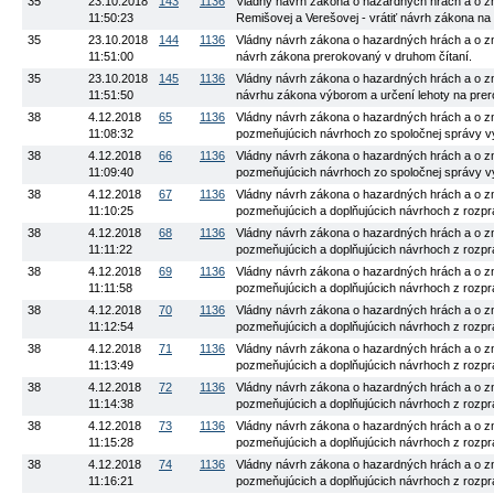
35
23.10.2018
143
1136
Vládny návrh zákona o hazardných hrách a o zme
11:50:23
Remišovej a Verešovej - vrátiť návrh zákona na
35
23.10.2018
144
1136
Vládny návrh zákona o hazardných hrách a o zme
11:51:00
návrh zákona prerokovaný v druhom čítaní.
35
23.10.2018
145
1136
Vládny návrh zákona o hazardných hrách a o zme
11:51:50
návrhu zákona výborom a určení lehoty na prer
38
4.12.2018
65
1136
Vládny návrh zákona o hazardných hrách a o zme
11:08:32
pozmeňujúcich návrhoch zo spoločnej správy výbo
38
4.12.2018
66
1136
Vládny návrh zákona o hazardných hrách a o zme
11:09:40
pozmeňujúcich návrhoch zo spoločnej správy výbo
38
4.12.2018
67
1136
Vládny návrh zákona o hazardných hrách a o zme
11:10:25
pozmeňujúcich a doplňujúcich návrhoch z rozpra
38
4.12.2018
68
1136
Vládny návrh zákona o hazardných hrách a o zme
11:11:22
pozmeňujúcich a doplňujúcich návrhoch z rozpra
38
4.12.2018
69
1136
Vládny návrh zákona o hazardných hrách a o zme
11:11:58
pozmeňujúcich a doplňujúcich návrhoch z rozpra
38
4.12.2018
70
1136
Vládny návrh zákona o hazardných hrách a o zme
11:12:54
pozmeňujúcich a doplňujúcich návrhoch z rozprav
38
4.12.2018
71
1136
Vládny návrh zákona o hazardných hrách a o zme
11:13:49
pozmeňujúcich a doplňujúcich návrhoch z rozpra
38
4.12.2018
72
1136
Vládny návrh zákona o hazardných hrách a o zme
11:14:38
pozmeňujúcich a doplňujúcich návrhoch z rozprav
38
4.12.2018
73
1136
Vládny návrh zákona o hazardných hrách a o zme
11:15:28
pozmeňujúcich a doplňujúcich návrhoch z rozpra
38
4.12.2018
74
1136
Vládny návrh zákona o hazardných hrách a o zme
11:16:21
pozmeňujúcich a doplňujúcich návrhoch z rozprav