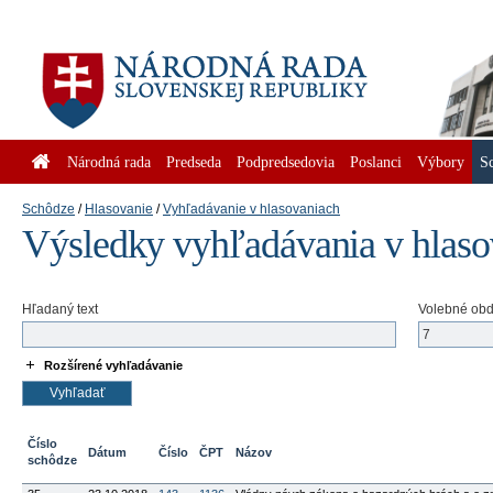
Národná rada
Predseda
Podpredsedovia
Poslanci
Výbory
S
Schôdze
Hlasovanie
Vyhľadávanie v hlasovaniach
Výsledky vyhľadávania v hlas
Hľadaný text
Volebné ob
Rozšírené vyhľadávanie
Číslo
Dátum
Číslo
ČPT
Názov
schôdze