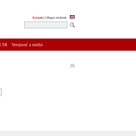
Kontakt
|
Mapa stránok
R SR
Verejnosť a médiá