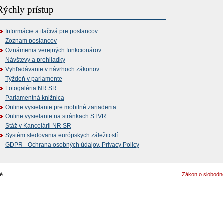
Rýchly prístup
Informácie a tlačivá pre poslancov
Zoznam poslancov
Oznámenia verejných funkcionárov
Návštevy a prehliadky
Vyhľadávanie v návrhoch zákonov
Týždeň v parlamente
Fotogaléria NR SR
Parlamentná knižnica
Online vysielanie pre mobilné zariadenia
Online vysielanie na stránkach STVR
Stáž v Kancelárii NR SR
Systém sledovania európskych záležitostí
GDPR - Ochrana osobných údajov, Privacy Policy
é.
Zákon o slobodn