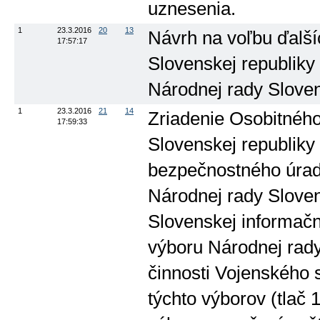
uznesenia.
1
23.3.2016
20
13
Návrh na voľbu ďalší
17:57:17
Slovenskej republiky
Národnej rady Sloven
1
23.3.2016
21
14
Zriadenie Osobitného
17:59:33
Slovenskej republiky
bezpečnostného úrad
Národnej rady Slovens
Slovenskej informačn
výboru Národnej rady
činnosti Vojenského 
týchto výborov (tlač