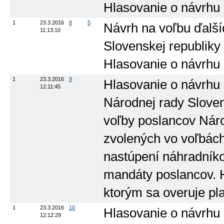
Hlasovanie o návrhu
1
23.3.2016
8
5
Návrh na voľbu ďalší
11:13:10
Slovenskej republiky p
Hlasovanie o návrhu
1
23.3.2016
9
Hlasovanie o návrhu
12:11:45
Národnej rady Sloven
voľby poslancov Náro
zvolených vo voľbách
nastúpení náhradník
mandáty poslancov. 
ktorým sa overuje pl
1
23.3.2016
10
Hlasovanie o návrhu
12:12:29