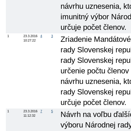
návrhu uznesenia, k
imunitný výbor Národ
určuje počet členov.
1
23.3.2016
4
3
Zriadenie Mandátové
10:27:22
rady Slovenskej repu
rady Slovenskej repub
určenie počtu členov 
návrhu uznesenia, kt
rady Slovenskej repub
určuje počet členov.
1
23.3.2016
7
5
Návrh na voľbu ďalš
11:12:32
výboru Národnej rady 