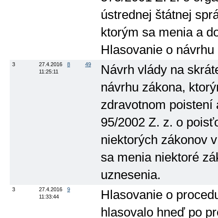
ústrednej štátnej spr
ktorým sa menia a dop
Hlasovanie o návrhu
3
27.4.2016
8
49
Návrh vlády na skrát
11:25:11
návrhu zákona, ktorý
zdravotnom poistení 
95/2002 Z. z. o pois
niektorých zákonov v
sa menia niektoré zá
uznesenia.
3
27.4.2016
9
Hlasovanie o procedu
11:33:44
hlasovalo hneď po pr