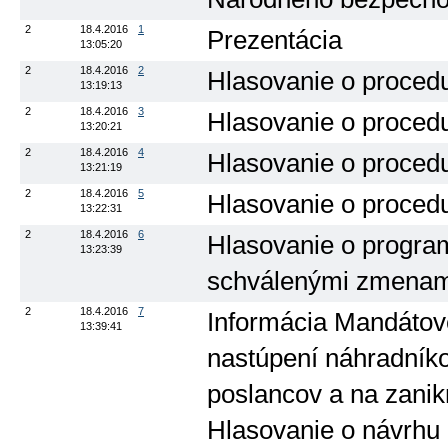
2
18.4.2016
1
Prezentácia
13:05:20
2
18.4.2016
2
Hlasovanie o procedu
13:19:13
2
18.4.2016
3
Hlasovanie o proced
13:20:21
2
18.4.2016
4
Hlasovanie o procedu
13:21:19
2
18.4.2016
5
Hlasovanie o proced
13:22:31
2
18.4.2016
6
Hlasovanie o progra
13:23:39
schválenými zmenam
2
18.4.2016
7
Informácia Mandátov
13:39:41
nastúpení náhradník
poslancov a na zani
Hlasovanie o návrhu