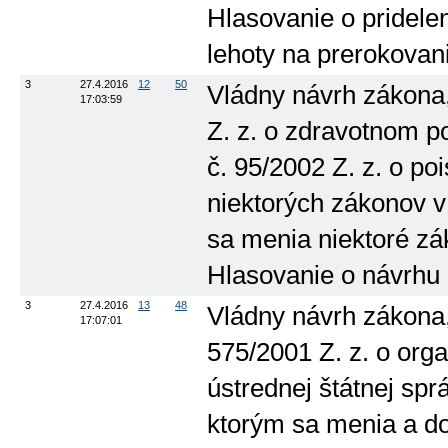
Hlasovanie o pridele
lehoty na prerokovan
3
27.4.2016
12
50
Vládny návrh zákona
17:03:59
Z. z. o zdravotnom p
č. 95/2002 Z. z. o po
niektorých zákonov v
sa menia niektoré záko
Hlasovanie o návrhu 
3
27.4.2016
13
48
Vládny návrh zákona,
17:07:01
575/2001 Z. z. o orga
ústrednej štátnej spr
ktorým sa menia a dop