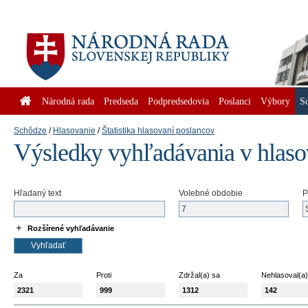
Národná rada
Predseda
Podpredsedovia
Poslanci
Výbory
S
Schôdze
Hlasovanie
Štatistika hlasovaní poslancov
Výsledky vyhľadávania v hlaso
Hľadaný text
Volebné obdobie
P
Rozšírené vyhľadávanie
Za
Proti
Zdržal(a) sa
Nehlasoval(a)
2321
999
1312
142