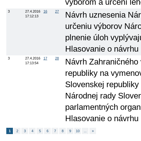
výborom a určení leh
3
27.4.2016
16
27
Návrh uznesenia Náro
17:12:13
určeniu výborov Náro
plnenie úloh vyplývaj
Hlasovanie o návrhu
3
27.4.2016
17
28
Návrh Zahraničného 
17:13:54
republiky na vymeno
Slovenskej republiky 
Národnej rady Slove
parlamentných organiz
Hlasovanie o návrhu
1
2
3
4
5
6
7
8
9
10
...
»