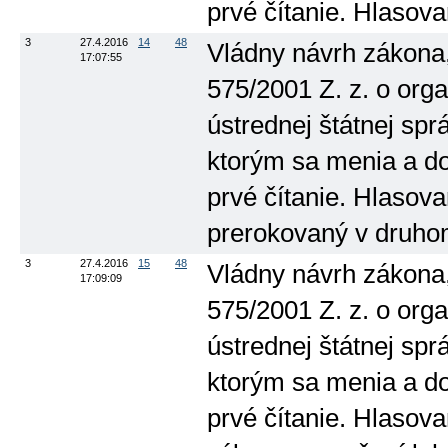
prvé čítanie. Hlasova
3
27.4.2016
14
48
Vládny návrh zákona,
17:07:55
575/2001 Z. z. o orga
ústrednej štátnej spr
ktorým sa menia a dop
prvé čítanie. Hlasov
prerokovaný v druhom
3
27.4.2016
15
48
Vládny návrh zákona,
17:09:09
575/2001 Z. z. o orga
ústrednej štátnej spr
ktorým sa menia a dop
prvé čítanie. Hlasova