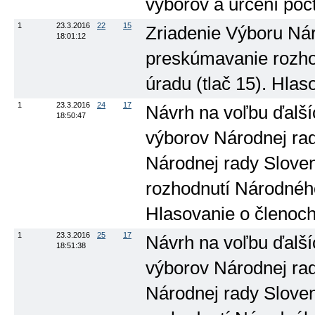
výborov a určení počt
1
23.3.2016
22
15
Zriadenie Výboru Nár
18:01:12
preskúmavanie rozh
úradu (tlač 15). Hla
1
23.3.2016
24
17
Návrh na voľbu ďalší
18:50:47
výborov Národnej rad
Národnej rady Slove
rozhodnutí Národného
Hlasovanie o členoch
1
23.3.2016
25
17
Návrh na voľbu ďalší
18:51:38
výborov Národnej rad
Národnej rady Slove