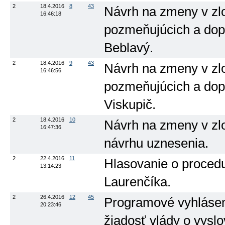
2
18.4.2016
8
43
Návrh na zmeny v zl
16:46:18
pozmeňujúcich a dopl
Beblavý.
2
18.4.2016
9
43
Návrh na zmeny v zl
16:46:56
pozmeňujúcich a dopl
Viskupič.
2
18.4.2016
10
Návrh na zmeny v zl
16:47:36
návrhu uznesenia.
2
22.4.2016
11
Hlasovanie o procedu
13:14:23
Laurenčíka.
2
26.4.2016
12
45
Programové vyhláseni
20:23:46
žiadosť vlády o vyslo