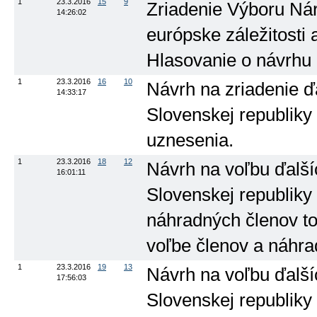
1
23.3.2016
15
9
Zriadenie Výboru Nár
14:26:02
európske záležitosti a
Hlasovanie o návrhu
1
23.3.2016
16
10
Návrh na zriadenie ď
14:33:17
Slovenskej republiky 
uznesenia.
1
23.3.2016
18
12
Návrh na voľbu ďalší
16:01:11
Slovenskej republiky 
náhradných členov to
voľbe členov a náhra
1
23.3.2016
19
13
Návrh na voľbu ďalší
17:56:03
Slovenskej republiky 