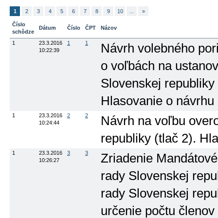
1
2
3
4
5
6
7
8
9
10
...
»
Číslo
Dátum
Číslo
ČPT
Názov
schôdze
1
23.3.2016
1
1
Návrh volebného pori
10:22:39
o voľbách na ustanov
Slovenskej republiky 
Hlasovanie o návrhu
1
23.3.2016
2
2
Návrh na voľbu over
10:24:44
republiky (tlač 2). H
1
23.3.2016
3
3
Zriadenie Mandátové
10:26:27
rady Slovenskej repu
rady Slovenskej repub
určenie počtu členov 