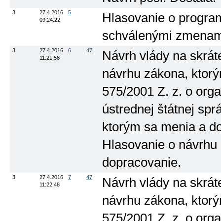
3
27.4.2016
5
Hlasovanie o progra
09:24:22
schválenými zmenam
3
27.4.2016
6
47
Návrh vlády na skrát
11:21:58
návrhu zákona, ktorý
575/2001 Z. z. o orga
ústrednej štátnej spr
ktorým sa menia a dop
Hlasovanie o návrhu p
dopracovanie.
3
27.4.2016
7
47
Návrh vlády na skrát
11:22:48
návrhu zákona, ktorý
575/2001 Z. z. o orga