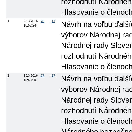
rozhodnutí Národného
Hlasovanie o členoch
1
23.3.2016
26
17
Návrh na voľbu ďalší
18:52:24
výborov Národnej rad
Národnej rady Slove
rozhodnutí Národného
Hlasovanie o členoc
1
23.3.2016
27
17
Návrh na voľbu ďalší
18:53:09
výborov Národnej rad
Národnej rady Slove
rozhodnutí Národného
Hlasovanie o členoc
Národného bezpečno