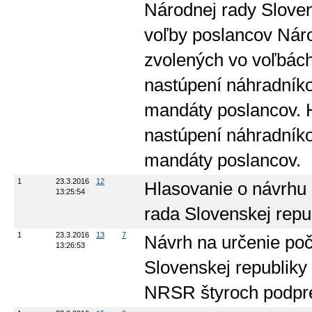
Národnej rady Sloven
voľby poslancov Náro
zvolených vo voľbách
nastúpení náhradník
mandáty poslancov. H
nastúpení náhradník
mandáty poslancov.
1
23.3.2016
12
Hlasovanie o návrhu 
13:25:54
rada Slovenskej repu
1
23.3.2016
13
7
Návrh na určenie po
13:26:53
Slovenskej republiky 
NRSR štyroch podpr