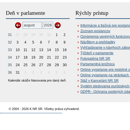
Deň v parlamente
Rýchly prístup
Informácie a tlačivá pre poslan
Zoznam poslancov
31
27
28
29
30
31
1
2
Oznámenia verejných funkcion
Návštevy a prehliadky
32
3
4
5
6
7
8
9
Vyhľadávanie v návrhoch záko
33
10
11
12
13
14
15
16
Týždeň v parlamente
34
17
18
19
20
21
22
23
Fotogaléria NR SR
Parlamentná knižnica
35
24
25
26
27
28
29
30
Online vysielanie pre mobilné 
36
31
1
2
3
4
5
6
Online vysielanie na stránkac
Kalendár ukáže hlasovania pre daný deň.
Stáž v Kancelárii NR SR
Systém sledovania európskych z
GDPR - Ochrana osobných údajo
© 2004 - 2026 K NR SR. Všetky práva vyhradené.