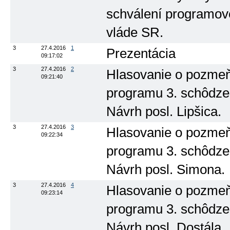
schválení programov
vláde SR.
3
27.4.2016
1
Prezentácia
09:17:02
3
27.4.2016
2
Hlasovanie o pozmeň
09:21:40
programu 3. schôdze 
Návrh posl. Lipšica.
3
27.4.2016
3
Hlasovanie o pozmeň
09:22:34
programu 3. schôdze 
Návrh posl. Simona.
3
27.4.2016
4
Hlasovanie o pozmeň
09:23:14
programu 3. schôdze 
Návrh posl. Dostála.