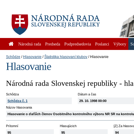
Národná rada
Predseda
Podpredsedovia
Poslanci
Výbory
S
Schôdze
Hlasovanie
Štatistika hlasovaní klubov
Hlasovanie
Hlasovanie
Národná rada Slovenskej republiky - hl
Schôdza
Dátum a čas
Schôdza č. 1
29. 10. 1998 00:00
Názov hlasovania
Hlasovanie o ďaľších členov Osobitného kontrolného výboru NR SR na kontrolu
Prítomní
Hlasujúcich
[Z] Za hlasov
95
95
94