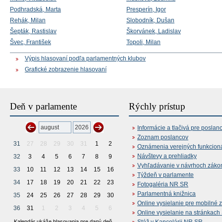
Podhradská, Marta
Presperín, Igor
Rehák, Milan
Slobodník, Dušan
Šepták, Rastislav
Škorvánek, Ladislav
Švec, František
Topoli, Milan
Výpis hlasovaní podľa parlamentných klubov
Grafické zobrazenie hlasovaní
Deň v parlamente
Rýchly prístup
Informácie a tlačivá pre poslan
Zoznam poslancov
31
27
28
29
30
31
1
2
Oznámenia verejných funkcion
Návštevy a prehliadky
32
3
4
5
6
7
8
9
Vyhľadávanie v návrhoch záko
33
10
11
12
13
14
15
16
Týždeň v parlamente
34
17
18
19
20
21
22
23
Fotogaléria NR SR
Parlamentná knižnica
35
24
25
26
27
28
29
30
Online vysielanie pre mobilné 
36
31
1
2
3
4
5
6
Online vysielanie na stránkac
Kalendár ukáže hlasovania pre daný deň.
Stáž v Kancelárii NR SR