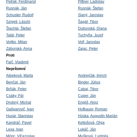
Petrák, Ferdinand
Pittner, Ladislav
Rusnák, Ján
Rusnák, Štefan
Schuster, Rudolf
Slaný, Jaroslav
Szigeti, László
Šagát, Tibor
Šlachta, Štefan
Dubovská, Diana
Tatár, Peter
Tuchyňa, Jozef
Vojtko, Milan
Volf, Jaroslav
Záborská, Anna
Zajac, Peter
Proti
Faič, Vladimír
Neprítomní
Aibeková, Marta
Andrejčák, Imrich
Benčat, Ján
Binder, Július
Brňák, Peter
Cabaj, Tibor
Csáky, Pál
Cuper, Ján
Drobný, Michal
Engliš, Alojz
Gašparovič, Ivan
Hofbauer, Roman
Husár, Stanislav
Húska, Augustín Marián
Kandráč, Pavel
Keltošová, Oľga
Lexa, Ivan
Lukáč, Ján
Móric, Víťazoslav
Mušková, Ľudmila