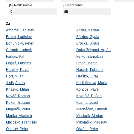
[N] Nehlasovalo
[0] Neprítomní
0
55
Za
Ambróš, Ladislav
Andel, Marián
Ballek, Ladislav
Bárdos, Gyula
Bohunický, Peter
Brocka, Július
Černák, Ľudovít
Duka-Zólyomi, Árpád
Farkas, Pál
Ferkó, Barnabás
Fogaš, Ľubomír
Fronc, Martin
Hamžík, Pavol
Harach, Ľubomír
Hort, Milan
Hraško, Juraj
Juriš, Anton
Kadlečíková, Mária
Kňažko, Milan
Koncoš, Pavel
Kováč, Roman
Kovačič, Dušan
Kukan, Eduard
Kužma, Jozef
Magvaši, Peter
Macháček, Ľudovít
Maňka, Vladimír
Mesiarik, Marián
Mikloško, František
Mikolášik, Miroslav
Osuský, Peter
Ošváth, Peter