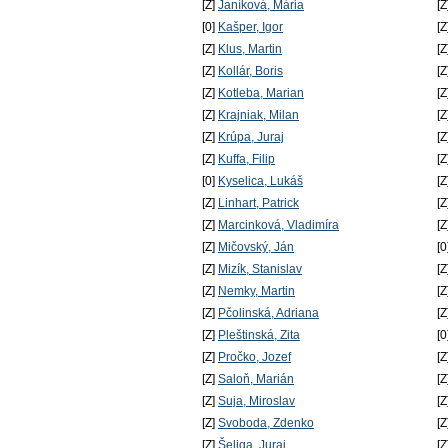
[Z]
Janíková, Mária
[Z
[0]
Kašper, Igor
[Z
[Z]
Klus, Martin
[Z
[Z]
Kollár, Boris
[Z
[Z]
Kotleba, Marian
[Z
[Z]
Krajniak, Milan
[Z
[Z]
Krúpa, Juraj
[Z
[Z]
Kuffa, Filip
[Z
[0]
Kyselica, Lukáš
[Z
[Z]
Linhart, Patrick
[Z
[Z]
Marcinková, Vladimíra
[Z
[Z]
Mičovský, Ján
[0
[Z]
Mizík, Stanislav
[Z
[Z]
Nemky, Martin
[Z
[Z]
Pčolinská, Adriana
[Z
[Z]
Pleštinská, Zita
[0
[Z]
Pročko, Jozef
[Z
[Z]
Saloň, Marián
[Z
[Z]
Suja, Miroslav
[Z
[Z]
Svoboda, Zdenko
[Z
[Z]
Šeliga, Juraj
[Z