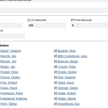
[Z] Za hlasovalo
[P] Proti hlasovalo
134
0
mní
 klubov
]
Baláž, Vladimír
[Z]
Baránik, Alojz
]
Benčík, Ján
[Z]
Bittó Cigániková, Jana
]
Blcháč, Ján
[0]
Borguľa, Martin
]
Budaj, Ján
[Z]
Cmorej, Peter
]
Dobeš, Peter
[Z]
Dostál, Ondrej
]
Ďurica, Ondrej
[0]
Faič, Vladimír
]
Fico, Robert
[Z]
Galek, Karol
]
Goga, Pavol
[Z]
Grendel, Gábor
]
Hajšelová, Petra
[Z]
Halák, Róbert
]
Hatráková, Katarína
[Z]
Hattas, Marek
]
Holý, Štefan
[Z]
Horváthová, Eva