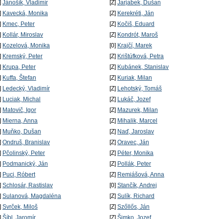
]
Jánošík, Vladimír
[Z]
Jarjabek, Dušan
]
Kavecká, Monika
[Z]
Kerekréti, Ján
]
Kmec, Peter
[Z]
Kočiš, Eduard
]
Kollár, Miroslav
[Z]
Kondrót, Maroš
]
Kozelová, Monika
[0]
Krajčí, Marek
]
Kremský, Peter
[Z]
Krištúfková, Petra
]
Krupa, Peter
[Z]
Kubánek, Stanislav
]
Kuffa, Štefan
[Z]
Kuriak, Milan
]
Ledecký, Vladimír
[Z]
Lehotský, Tomáš
]
Luciak, Michal
[Z]
Lukáč, Jozef
]
Matovič, Igor
[Z]
Mazurek, Milan
]
Mierna, Anna
[Z]
Mihalik, Marcel
]
Muňko, Dušan
[Z]
Naď, Jaroslav
]
Ondruš, Branislav
[Z]
Oravec, Ján
]
Pčolinský, Peter
[Z]
Péter, Monika
]
Podmanický, Ján
[Z]
Pollák, Peter
]
Puci, Róbert
[Z]
Remiášová, Anna
]
Schlosár, Rastislav
[0]
Stančík, Andrej
]
Sulanová, Magdaléna
[Z]
Sulík, Richard
]
Svrček, Miloš
[Z]
Szőllős, Ján
]
Šíbl, Jaromír
[Z]
Šimko, Jozef