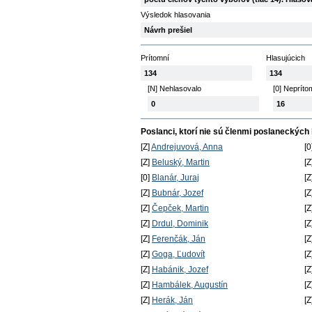
Výsledok hlasovania
Návrh prešiel
Prítomní
Hlasujúcich
134
134
[N] Nehlasovalo
[0] Nepríto
0
16
Poslanci, ktorí nie sú členmi poslaneckých
[Z]
Andrejuvová, Anna
[0
[Z]
Beluský, Martin
[Z
[0]
Blanár, Juraj
[Z
[Z]
Bubnár, Jozef
[Z
[Z]
Čepček, Martin
[Z
[Z]
Drdul, Dominik
[Z
[Z]
Ferenčák, Ján
[Z
[Z]
Goga, Ľudovít
[Z
[Z]
Habánik, Jozef
[Z
[Z]
Hambálek, Augustín
[Z
[Z]
Herák, Ján
[Z