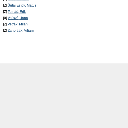
[Z]
Šutaj Eštok, Matúš
[Z]
Tomáš, Erik
[0]
Vaľová, Jana
[Z]
Vetrák, Milan
[Z]
Zahorčák, Viliam