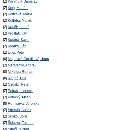
[Z]
Karahuta, Jaroslav
[Z]
Kéry, Marián
[Z]
Kolíková, Mária
[Z]
Kotleba, Marek
[Z]
Krajčír, Ľuboš
[Z]
Krošlák, Ján
[Z]
Kučera, Karol
[Z]
Kvorka, Ján
[Z]
Liba, Peter
[0]
Majorová Garstková, Jana
[Z]
Medvecký, Andrej
[0]
Mikulec, Roman
[0]
Ňarjaš, Erik
[Z]
Osuský, Peter
[Z]
Petrák, Ľubomír
[Z]
Potocký, Milan
[0]
Remišová, Veronika
[Z]
Stredák, Anton
[Z]
Susko, Boris
[Z]
Šebová, Zuzana
[Z]
Šipoš, Michal