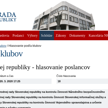
edovia
Poslanci
Výbory
Schôdze
Zákony
Dokumenty
Kancelária N
lubov
Hlasovanie podľa klubov
 klubov
j republiky - hlasovanie poslancov
átum a čas
Číslo hlasovania
20. 3. 2020 17:25
18
rodnej rady Slovenskej republiky na kontrolu činnosti Národného bezpečnostného
ej rady Slovenskej republiky na kontrolu činnosti Slovenskej informačnej služby a
 Slovenskej republiky na kontrolu činnosti Vojenského spravodajstva a určenie
vanie o návrhu uznesenia.