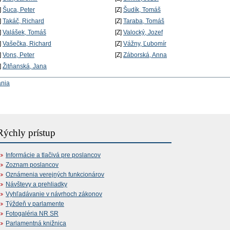
]
Šuca, Peter
[Z]
Šudík, Tomáš
]
Takáč, Richard
[Z]
Taraba, Tomáš
]
Valášek, Tomáš
[Z]
Valocký, Jozef
]
Vašečka, Richard
[Z]
Vážny, Ľubomír
]
Vons, Peter
[Z]
Záborská, Anna
]
Žitňanská, Jana
ania
Rýchly prístup
Informácie a tlačivá pre poslancov
Zoznam poslancov
Oznámenia verejných funkcionárov
Návštevy a prehliadky
Vyhľadávanie v návrhoch zákonov
Týždeň v parlamente
Fotogaléria NR SR
Parlamentná knižnica