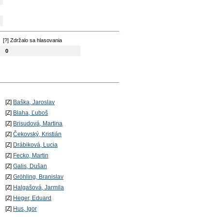
[?] Zdržalo sa hlasovania
0
[Z]
Baška, Jaroslav
[Z]
Blaha, Ľuboš
[Z]
Brisudová, Martina
[Z]
Čekovský, Kristián
[Z]
Drábiková, Lucia
[Z]
Fecko, Martin
[Z]
Galis, Dušan
[Z]
Gröhling, Branislav
[Z]
Halgašová, Jarmila
[Z]
Heger, Eduard
[Z]
Hus, Igor