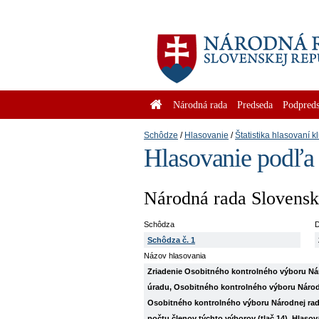
Národná rada
Predseda
Podpreds
Schôdze
Hlasovanie
Štatistika hlasovaní k
Hlasovanie podľa
Národná rada Slovenske
Schôdza
D
Schôdza č. 1
Názov hlasovania
Zriadenie Osobitného kontrolného výboru Ná
úradu, Osobitného kontrolného výboru Národn
Osobitného kontrolného výboru Národnej rady
počtu členov týchto výborov (tlač 14). Hlaso