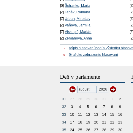
[0]
Šofranko, Mária
[Z
[Z]
Tabák, Romana
[Z
[Z]
Urban, Miroslav
[Z
[Z]
Vaňová, Jarmila
[Z
[Z]
Viskupič, Marián
[Z
[Z]
Zemanová, Anna
[Z
Výpis hlasovaní podľa výsledku hlasov
Grafické zobrazenie hlasovaní
Deň v parlamente
31
27
28
29
30
31
1
2
32
3
4
5
6
7
8
9
33
10
11
12
13
14
15
16
34
17
18
19
20
21
22
23
35
24
25
26
27
28
29
30