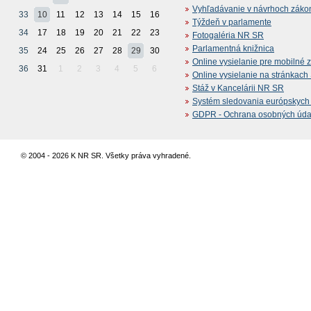
Vyhľadávanie v návrhoch záko
33
10
11
12
13
14
15
16
Týždeň v parlamente
34
17
18
19
20
21
22
23
Fotogaléria NR SR
Parlamentná knižnica
35
24
25
26
27
28
29
30
Online vysielanie pre mobilné 
36
31
1
2
3
4
5
6
Online vysielanie na stránkac
Stáž v Kancelárii NR SR
Systém sledovania európskych z
GDPR - Ochrana osobných údajo
© 2004 - 2026 K NR SR. Všetky práva vyhradené.