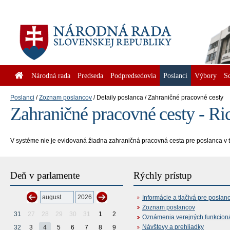
Národná rada
Predseda
Podpredsedovia
Poslanci
Výbory
S
Poslanci
Zoznam poslancov
Detaily poslanca
Zahraničné pracovné cesty
Zahraničné pracovné cesty - Ri
V systéme nie je evidovaná žiadna zahraničná pracovná cesta pre poslanca v
Deň v parlamente
Rýchly prístup
Informácie a tlačivá pre poslan
Zoznam poslancov
31
27
28
29
30
31
1
2
Oznámenia verejných funkcion
Návštevy a prehliadky
32
3
4
5
6
7
8
9