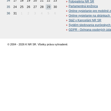
34
17
18
19
20
21
22
23
Fotogaléria NR SR
Parlamentná knižnica
35
24
25
26
27
28
29
30
Online vysielanie pre mobilné 
36
31
1
2
3
4
5
6
Online vysielanie na stránkac
Stáž v Kancelárii NR SR
Systém sledovania európskych z
GDPR - Ochrana osobných údajo
© 2004 - 2026 K NR SR. Všetky práva vyhradené.