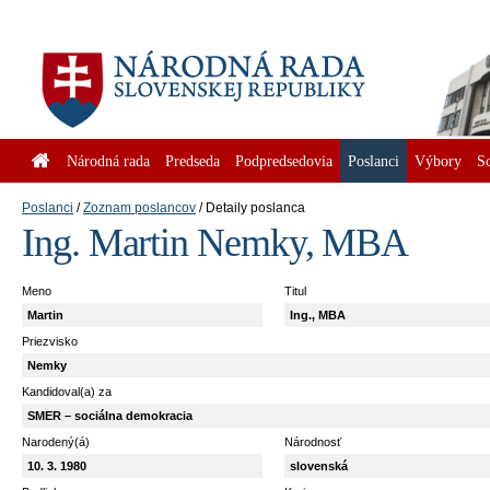
Národná rada
Predseda
Podpredsedovia
Poslanci
Výbory
S
Poslanci
Zoznam poslancov
Detaily poslanca
Ing. Martin Nemky, MBA
Meno
Titul
Martin
Ing., MBA
Priezvisko
Nemky
Kandidoval(a) za
SMER – sociálna demokracia
Narodený(á)
Národnosť
10. 3. 1980
slovenská