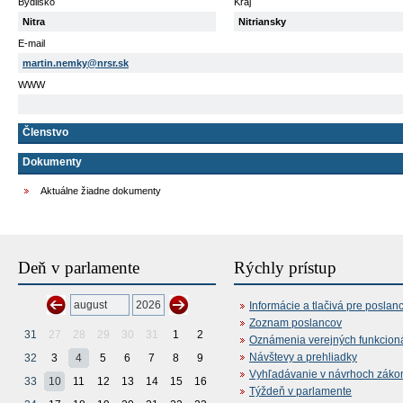
Bydlisko
Kraj
Nitra
Nitriansky
E-mail
martin.nemky@nrsr.sk
WWW
Členstvo
Dokumenty
Aktuálne žiadne dokumenty
Deň v parlamente
Rýchly prístup
Informácie a tlačivá pre poslan
Zoznam poslancov
31
27
28
29
30
31
1
2
Oznámenia verejných funkcion
Návštevy a prehliadky
32
3
4
5
6
7
8
9
Vyhľadávanie v návrhoch záko
33
10
11
12
13
14
15
16
Týždeň v parlamente