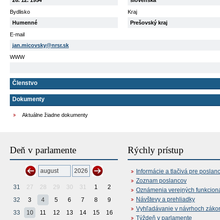
26. 12. 1954
slovenská
Bydlisko
Kraj
Humenné
Prešovský kraj
E-mail
jan.micovsky@nrsr.sk
WWW
Členstvo
Dokumenty
Aktuálne žiadne dokumenty
Deň v parlamente
Rýchly prístup
Informácie a tlačivá pre poslan
Zoznam poslancov
31
27
28
29
30
31
1
2
Oznámenia verejných funkcion
Návštevy a prehliadky
32
3
4
5
6
7
8
9
Vyhľadávanie v návrhoch záko
33
10
11
12
13
14
15
16
Týždeň v parlamente