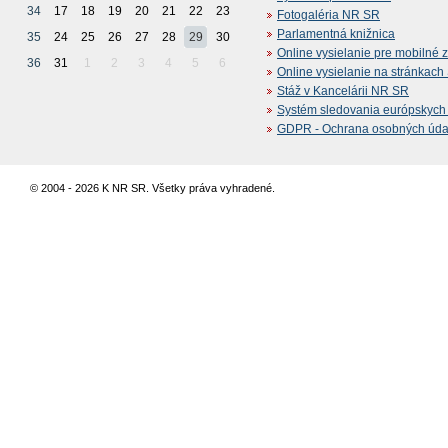
34
17
18
19
20
21
22
23
Fotogaléria NR SR
Parlamentná knižnica
35
24
25
26
27
28
29
30
Online vysielanie pre mobilné 
36
31
1
2
3
4
5
6
Online vysielanie na stránkac
Stáž v Kancelárii NR SR
Systém sledovania európskych z
GDPR - Ochrana osobných údajo
© 2004 - 2026 K NR SR. Všetky práva vyhradené.