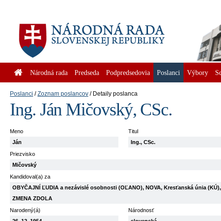
Národná rada
Predseda
Podpredsedovia
Poslanci
Výbory
S
Poslanci
Zoznam poslancov
Detaily poslanca
Ing. Ján Mičovský, CSc.
Meno
Titul
Ján
Ing., CSc.
Priezvisko
Mičovský
Kandidoval(a) za
OBYČAJNÍ ĽUDIA a nezávislé osobnosti (OĽANO), NOVA, Kresťanská únia (KÚ),
ZMENA ZDOLA
Narodený(á)
Národnosť