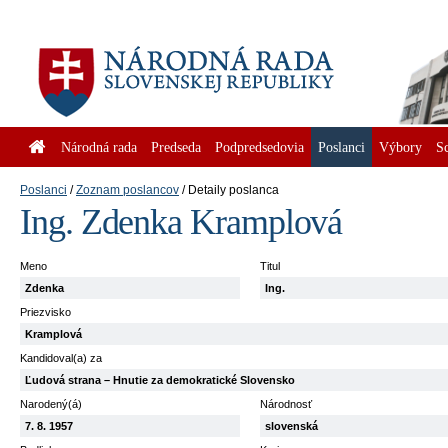
Národná rada
Predseda
Podpredsedovia
Poslanci
Výbory
S
Poslanci
Zoznam poslancov
Detaily poslanca
Ing. Zdenka Kramplová
Meno
Titul
Zdenka
Ing.
Priezvisko
Kramplová
Kandidoval(a) za
Ľudová strana – Hnutie za demokratické Slovensko
Narodený(á)
Národnosť
7. 8. 1957
slovenská