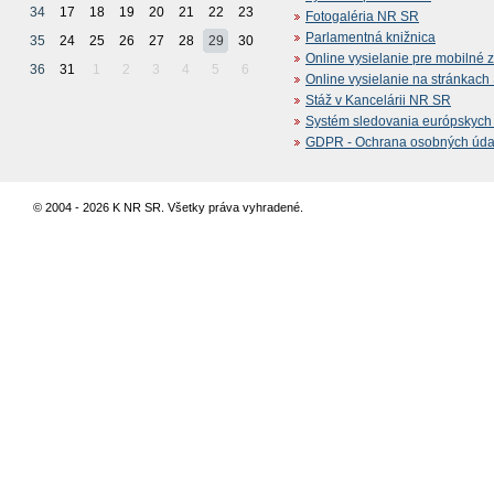
34
17
18
19
20
21
22
23
Fotogaléria NR SR
Parlamentná knižnica
35
24
25
26
27
28
29
30
Online vysielanie pre mobilné 
36
31
1
2
3
4
5
6
Online vysielanie na stránkac
Stáž v Kancelárii NR SR
Systém sledovania európskych z
GDPR - Ochrana osobných údajo
© 2004 - 2026 K NR SR. Všetky práva vyhradené.