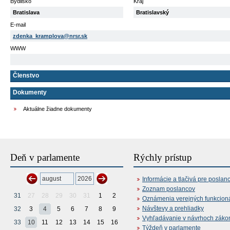
Bydlisko
Kraj
Bratislava
Bratislavský
E-mail
zdenka_kramplova@nrsr.sk
WWW
Členstvo
Dokumenty
Aktuálne žiadne dokumenty
Deň v parlamente
Rýchly prístup
Informácie a tlačivá pre poslan
Zoznam poslancov
31
27
28
29
30
31
1
2
Oznámenia verejných funkcion
Návštevy a prehliadky
32
3
4
5
6
7
8
9
Vyhľadávanie v návrhoch záko
33
10
11
12
13
14
15
16
Týždeň v parlamente