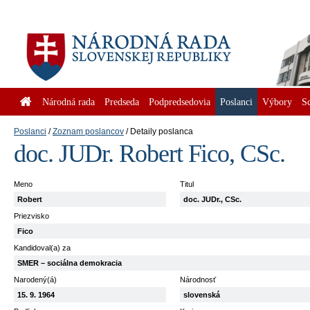
Národná rada
Predseda
Podpredsedovia
Poslanci
Výbory
S
Poslanci
Zoznam poslancov
Detaily poslanca
doc. JUDr. Robert Fico, CSc.
Meno
Titul
Robert
doc. JUDr., CSc.
Priezvisko
Fico
Kandidoval(a) za
SMER – sociálna demokracia
Narodený(á)
Národnosť
15. 9. 1964
slovenská