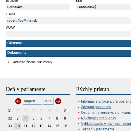
Bydlisko
Kraj
Bratislava
Bratislavský
E-mail
robert.fico@nrsr.sk
WWW
Členstvo
Dokumenty
Aktuálne žiadne dokumenty
Deň v parlamente
Rýchly prístup
Informácie a tlačivá pre poslan
Zoznam poslancov
31
27
28
29
30
31
1
2
Oznámenia verejných funkcion
Návštevy a prehliadky
32
3
4
5
6
7
8
9
Vyhľadávanie v návrhoch záko
33
10
11
12
13
14
15
16
Týždeň v parlamente