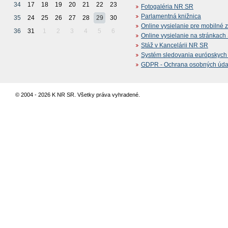
34
17
18
19
20
21
22
23
Fotogaléria NR SR
Parlamentná knižnica
35
24
25
26
27
28
29
30
Online vysielanie pre mobilné 
36
31
1
2
3
4
5
6
Online vysielanie na stránkac
Stáž v Kancelárii NR SR
Systém sledovania európskych z
GDPR - Ochrana osobných údajo
© 2004 - 2026 K NR SR. Všetky práva vyhradené.