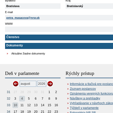
Bydlisko
Kraj
Bratislava
Bratislavský
E-mail
petra_masacova@nrsr.sk
WWW
Členstvo
Dokumenty
Aktuálne žiadne dokumenty
Deň v parlamente
Rýchly prístup
Informácie a tlačivá pre poslan
Zoznam poslancov
31
27
28
29
30
31
1
2
Oznámenia verejných funkcion
Návštevy a prehliadky
32
3
4
5
6
7
8
9
Vyhľadávanie v návrhoch záko
33
10
11
12
13
14
15
16
Týždeň v parlamente
34
17
18
19
20
21
22
23
Fotogaléria NR SR