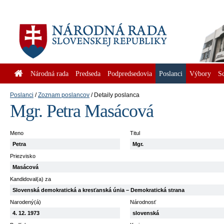
Národná rada
Predseda
Podpredsedovia
Poslanci
Výbory
S
Poslanci
Zoznam poslancov
Detaily poslanca
Mgr. Petra Masácová
Meno
Titul
Petra
Mgr.
Priezvisko
Masácová
Kandidoval(a) za
Slovenská demokratická a kresťanská únia – Demokratická strana
Narodený(á)
Národnosť
4. 12. 1973
slovenská