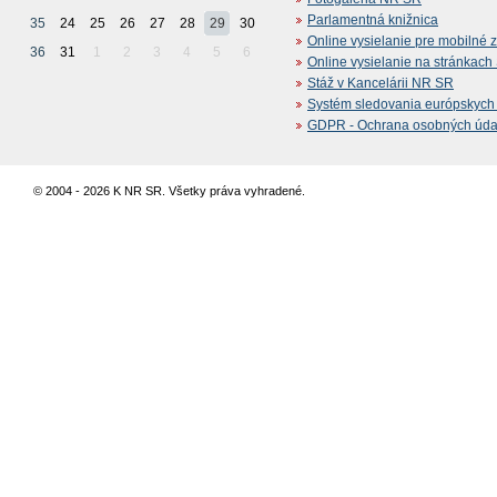
Parlamentná knižnica
35
24
25
26
27
28
29
30
Online vysielanie pre mobilné 
36
31
1
2
3
4
5
6
Online vysielanie na stránkac
Stáž v Kancelárii NR SR
Systém sledovania európskych z
GDPR - Ochrana osobných údajo
© 2004 - 2026 K NR SR. Všetky práva vyhradené.