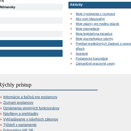
raj
Aktivity
Nitriansky
Moje vystúpenia v rozprave
Ako som hlasoval(a)
Moje otázky pre hodinu otázok
Moje interpelácie
Moja legislatívna iniciatíva
Moje pozmeňujúce návrhy
Prehľad predložených žiadostí o ospr
dňoch
Asistenti
Poslanecké kancelárie
Zahraničné pracovné cesty
Rýchly prístup
Informácie a tlačivá pre poslancov
Zoznam poslancov
Oznámenia verejných funkcionárov
Návštevy a prehliadky
Vyhľadávanie v návrhoch zákonov
Týždeň v parlamente
Fotogaléria NR SR