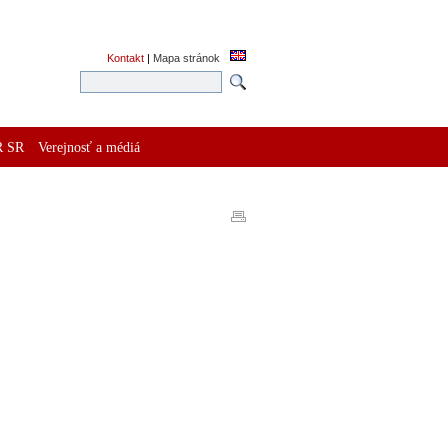
Kontakt
|
Mapa stránok
R SR
Verejnosť a médiá