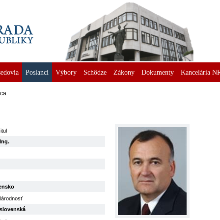
edovia
Poslanci
Výbory
Schôdze
Zákony
Dokumenty
Kancelária N
nca
itul
Ing.
vensko
árodnosť
slovenská