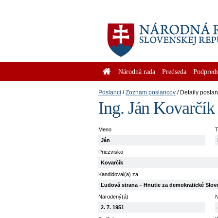
Národná rada
Predseda
Podpreds
Poslanci
Zoznam poslancov
Detaily posla
Ing. Ján Kovarčík
Meno
T
Ján
Priezvisko
Kovarčík
Kandidoval(a) za
Ľudová strana – Hnutie za demokratické Slo
Narodený(á)
N
2. 7. 1951