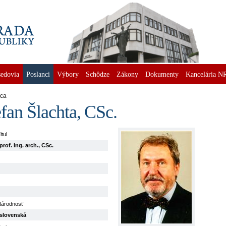
edovia
Poslanci
Výbory
Schôdze
Zákony
Dokumenty
Kancelária N
nca
efan Šlachta, CSc.
itul
prof. Ing. arch., CSc.
árodnosť
slovenská