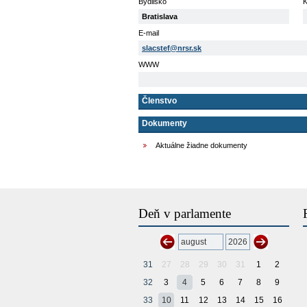
Bydlisko
K
Bratislava
E-mail
slacstef@nrsr.sk
WWW
Členstvo
Dokumenty
Aktuálne žiadne dokumenty
Deň v parlamente
31
27
28
29
30
31
1
2
32
3
4
5
6
7
8
9
33
10
11
12
13
14
15
16