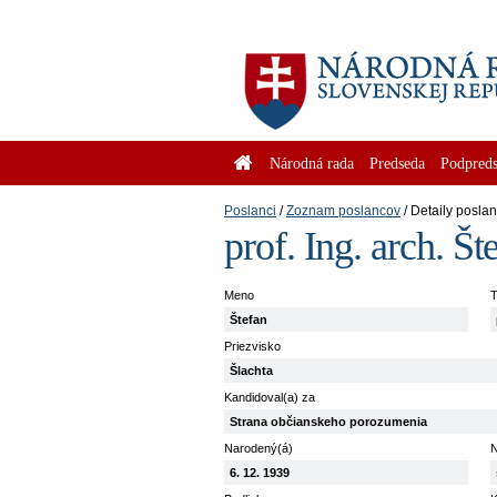
Národná rada
Predseda
Podpreds
Poslanci
Zoznam poslancov
Detaily posla
prof. Ing. arch. Št
Meno
T
Štefan
Priezvisko
Šlachta
Kandidoval(a) za
Strana občianskeho porozumenia
Narodený(á)
N
6. 12. 1939