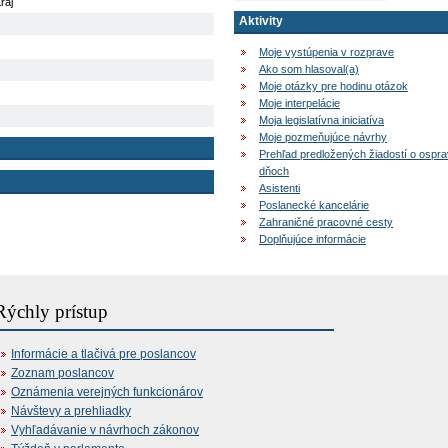
raj
Aktivity
Moje vystúpenia v rozprave
Ako som hlasoval(a)
Moje otázky pre hodinu otázok
Moje interpelácie
Moja legislatívna iniciatíva
Moje pozmeňujúce návrhy
Prehľad predložených žiadostí o ospr
dňoch
Asistenti
Poslanecké kancelárie
Zahraničné pracovné cesty
Doplňujúce informácie
Rýchly prístup
Informácie a tlačivá pre poslancov
Zoznam poslancov
Oznámenia verejných funkcionárov
Návštevy a prehliadky
Vyhľadávanie v návrhoch zákonov