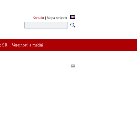
Kontakt
|
Mapa stránok
R SR
Verejnosť a médiá