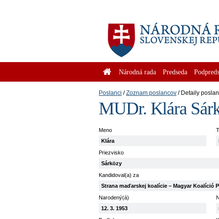
Národná rada
Predseda
Podpreds
Poslanci
Zoznam poslancov
Detaily posla
MUDr. Klára Sár
Meno
T
Klára
Priezvisko
Sárközy
Kandidoval(a) za
Strana maďarskej koalície – Magyar Koalíció P
Narodený(á)
N
12. 3. 1953