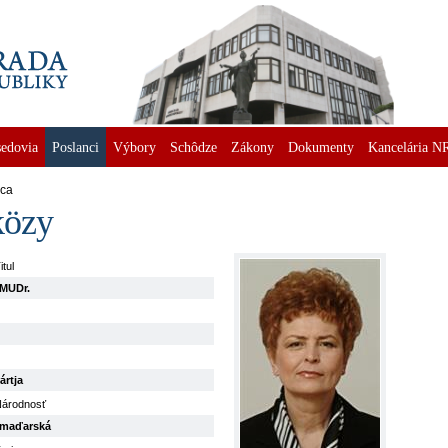
edovia
Poslanci
Výbory
Schôdze
Zákony
Dokumenty
Kancelária N
nca
közy
itul
MUDr.
ártja
árodnosť
maďarská