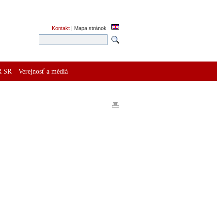
Kontakt
|
Mapa stránok
R SR
Verejnosť a médiá