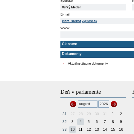
Bydlisko
K
Veľký Meder
E-mail
klara_sarkozy@nrsr.sk
WWW
Členstvo
Dokumenty
Aktuálne žiadne dokumenty
Deň v parlamente
31
27
28
29
30
31
1
2
32
3
4
5
6
7
8
9
33
10
11
12
13
14
15
16