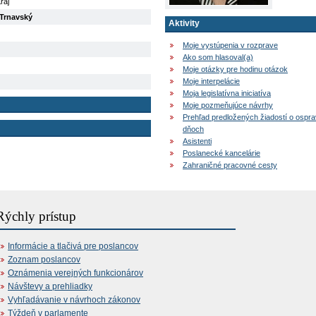
raj
Trnavský
Aktivity
Moje vystúpenia v rozprave
Ako som hlasoval(a)
Moje otázky pre hodinu otázok
Moje interpelácie
Moja legislatívna iniciatíva
Moje pozmeňujúce návrhy
Prehľad predložených žiadostí o ospr
dňoch
Asistenti
Poslanecké kancelárie
Zahraničné pracovné cesty
Rýchly prístup
Informácie a tlačivá pre poslancov
Zoznam poslancov
Oznámenia verejných funkcionárov
Návštevy a prehliadky
Vyhľadávanie v návrhoch zákonov
Týždeň v parlamente