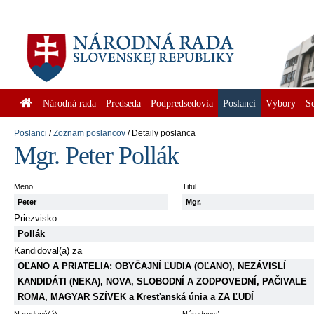
Národná rada
Predseda
Podpredsedovia
Poslanci
Výbory
S
Poslanci
Zoznam poslancov
Detaily poslanca
Mgr. Peter Pollák
Meno
Titul
Peter
Mgr.
Priezvisko
Pollák
Kandidoval(a) za
OĽANO A PRIATELIA: OBYČAJNÍ ĽUDIA (OĽANO), NEZÁVISLÍ
KANDIDÁTI (NEKA), NOVA, SLOBODNÍ A ZODPOVEDNÍ, PAČIVALE
ROMA, MAGYAR SZÍVEK a Kresťanská únia a ZA ĽUDÍ