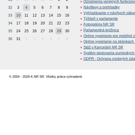
Oznámenia verejných funkcion
Návštevy a prehliadky
32
3
4
5
6
7
8
9
Vyhľadávanie v návrhoch záko
33
10
11
12
13
14
15
16
Týždeň v parlamente
34
17
18
19
20
21
22
23
Fotogaléria NR SR
Parlamentná knižnica
35
24
25
26
27
28
29
30
Online vysielanie pre mobilné 
36
31
1
2
3
4
5
6
Online vysielanie na stránkac
Stáž v Kancelárii NR SR
Systém sledovania európskych z
GDPR - Ochrana osobných údajo
© 2004 - 2026 K NR SR. Všetky práva vyhradené.