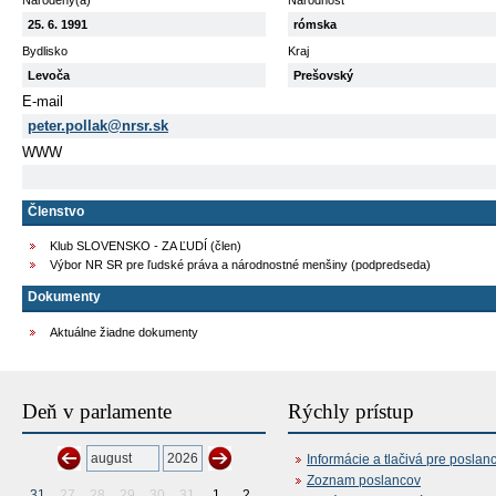
Narodený(á)
Národnosť
25. 6. 1991
rómska
Bydlisko
Kraj
Levoča
Prešovský
E-mail
peter.pollak@nrsr.sk
WWW
Členstvo
Klub SLOVENSKO - ZA ĽUDÍ (člen)
Výbor NR SR pre ľudské práva a národnostné menšiny (podpredseda)
Dokumenty
Aktuálne žiadne dokumenty
Deň v parlamente
Rýchly prístup
Informácie a tlačivá pre poslan
Zoznam poslancov
31
27
28
29
30
31
1
2