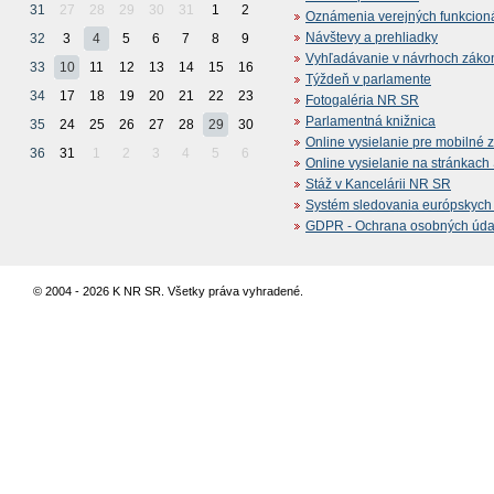
31
27
28
29
30
31
1
2
Oznámenia verejných funkcion
Návštevy a prehliadky
32
3
4
5
6
7
8
9
Vyhľadávanie v návrhoch záko
33
10
11
12
13
14
15
16
Týždeň v parlamente
34
17
18
19
20
21
22
23
Fotogaléria NR SR
Parlamentná knižnica
35
24
25
26
27
28
29
30
Online vysielanie pre mobilné 
36
31
1
2
3
4
5
6
Online vysielanie na stránkac
Stáž v Kancelárii NR SR
Systém sledovania európskych z
GDPR - Ochrana osobných údajo
© 2004 - 2026 K NR SR. Všetky práva vyhradené.