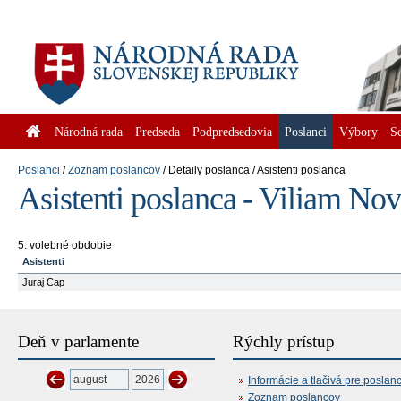
Národná rada
Predseda
Podpredsedovia
Poslanci
Výbory
S
Poslanci
Zoznam poslancov
Detaily poslanca
Asistenti poslanca
Asistenti poslanca - Viliam No
5. volebné obdobie
Asistenti
Juraj Cap
Deň v parlamente
Rýchly prístup
Informácie a tlačivá pre poslan
Zoznam poslancov