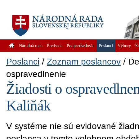
Národná rada
Predseda
Podpredsedovia
Poslanci
Výbory
S
Poslanci
Zoznam poslancov
De
ospravedlnenie
Žiadosti o ospravedlnen
Kaliňák
V systéme nie sú evidované žiadn
poslanca v tomto volebnom obdob