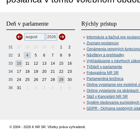
Deň v parlamente
Rýchly prístup
Informácie a tlačivá pre poslan
Zoznam poslancov
31
27
28
29
30
31
1
2
Oznámenia verejných funkcion
Návštevy a prehliadky
32
3
4
5
6
7
8
9
Vyhľadávanie v návrhoch záko
33
10
11
12
13
14
15
16
Týždeň v parlamente
34
17
18
19
20
21
22
23
Fotogaléria NR SR
Parlamentná knižnica
35
24
25
26
27
28
29
30
Online vysielanie pre mobilné 
36
31
1
2
3
4
5
6
Online vysielanie na stránkac
Stáž v Kancelárii NR SR
Systém sledovania európskych z
GDPR - Ochrana osobných údajo
© 2004 - 2026 K NR SR. Všetky práva vyhradené.