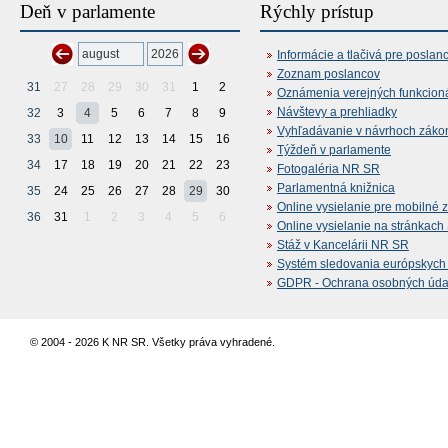
Deň v parlamente
Rýchly prístup
Informácie a tlačivá pre poslan
Zoznam poslancov
31
27
28
29
30
31
1
2
Oznámenia verejných funkcion
Návštevy a prehliadky
32
3
4
5
6
7
8
9
Vyhľadávanie v návrhoch záko
33
10
11
12
13
14
15
16
Týždeň v parlamente
34
17
18
19
20
21
22
23
Fotogaléria NR SR
Parlamentná knižnica
35
24
25
26
27
28
29
30
Online vysielanie pre mobilné 
36
31
1
2
3
4
5
6
Online vysielanie na stránkac
Stáž v Kancelárii NR SR
Systém sledovania európskych z
GDPR - Ochrana osobných údajo
© 2004 - 2026 K NR SR. Všetky práva vyhradené.