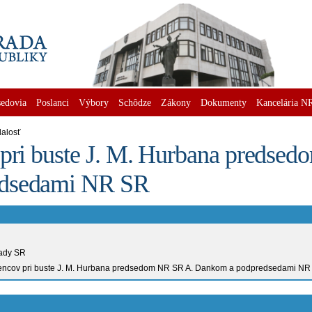
edovia
Poslanci
Výbory
Schôdze
Zákony
Dokumenty
Kancelária N
alosť
 pri buste J. M. Hurbana predse
edsedami NR SR
rady SR
encov pri buste J. M. Hurbana predsedom NR SR A. Dankom a podpredsedami NR 