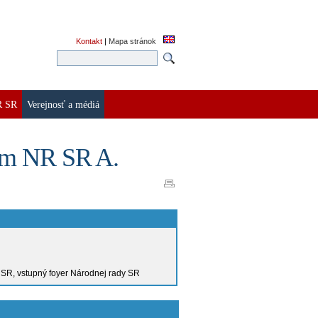
Kontakt
|
Mapa stránok
R SR
Verejnosť a médiá
dom NR SR A.
SR, vstupný foyer Národnej rady SR