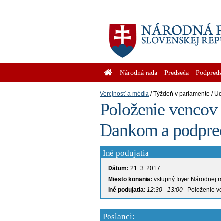
Národná rada
Predseda
Podpreds
Verejnosť a médiá
Týždeň v parlamente
Ud
Položenie vencov
Dankom a podpr
Iné podujatia
Dátum:
21. 3. 2017
Miesto konania:
vstupný foyer Národnej 
Iné podujatia:
12:30 - 13:00
- Položenie v
Poslanci: