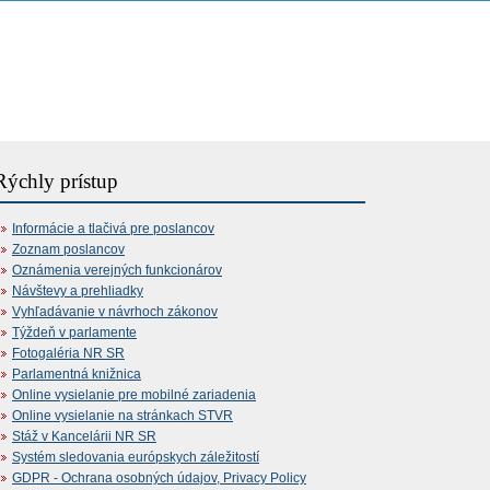
Rýchly prístup
Informácie a tlačivá pre poslancov
Zoznam poslancov
Oznámenia verejných funkcionárov
Návštevy a prehliadky
Vyhľadávanie v návrhoch zákonov
Týždeň v parlamente
Fotogaléria NR SR
Parlamentná knižnica
Online vysielanie pre mobilné zariadenia
Online vysielanie na stránkach STVR
Stáž v Kancelárii NR SR
Systém sledovania európskych záležitostí
GDPR - Ochrana osobných údajov, Privacy Policy