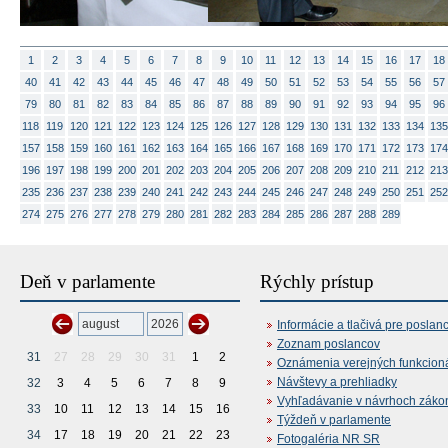
1
2
3
4
5
6
7
8
9
10
11
12
13
14
15
16
17
18
40
41
42
43
44
45
46
47
48
49
50
51
52
53
54
55
56
57
79
80
81
82
83
84
85
86
87
88
89
90
91
92
93
94
95
96
118
119
120
121
122
123
124
125
126
127
128
129
130
131
132
133
134
135
157
158
159
160
161
162
163
164
165
166
167
168
169
170
171
172
173
174
196
197
198
199
200
201
202
203
204
205
206
207
208
209
210
211
212
213
235
236
237
238
239
240
241
242
243
244
245
246
247
248
249
250
251
252
274
275
276
277
278
279
280
281
282
283
284
285
286
287
288
289
Deň v parlamente
Rýchly prístup
Informácie a tlačivá pre poslan
Zoznam poslancov
31
27
28
29
30
31
1
2
Oznámenia verejných funkcion
Návštevy a prehliadky
32
3
4
5
6
7
8
9
Vyhľadávanie v návrhoch záko
33
10
11
12
13
14
15
16
Týždeň v parlamente
34
17
18
19
20
21
22
23
Fotogaléria NR SR