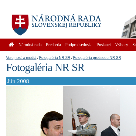
Národná rada
Predseda
Podpredsedovia
Poslanci
Výbory
S
Verejnosť a médiá
Fotogaléria NR SR
Fotogaléria predsedu NR SR
Fotogaléria NR SR
Jún 2008