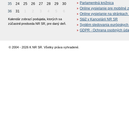
Parlamentná knižnica
35
24
25
26
27
28
29
30
Online vysielanie pre mobilné 
36
31
1
2
3
4
5
6
Online vysielanie na stránkac
Kalendár zobrazí podujatia, ktorých sa
Stáž v Kancelárii NR SR
zúčastnil predseda NR SR, pre daný deň.
Systém sledovania európskych z
GDPR - Ochrana osobných údajo
© 2004 - 2026 K NR SR. Všetky práva vyhradené.