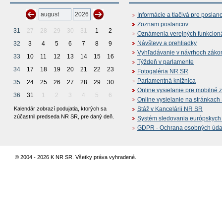
Informácie a tlačivá pre poslan
Zoznam poslancov
31
27
28
29
30
31
1
2
Oznámenia verejných funkcion
Návštevy a prehliadky
32
3
4
5
6
7
8
9
Vyhľadávanie v návrhoch záko
33
10
11
12
13
14
15
16
Týždeň v parlamente
34
17
18
19
20
21
22
23
Fotogaléria NR SR
Parlamentná knižnica
35
24
25
26
27
28
29
30
Online vysielanie pre mobilné 
36
31
1
2
3
4
5
6
Online vysielanie na stránkac
Kalendár zobrazí podujatia, ktorých sa
Stáž v Kancelárii NR SR
zúčastnil predseda NR SR, pre daný deň.
Systém sledovania európskych z
GDPR - Ochrana osobných údajo
© 2004 - 2026 K NR SR. Všetky práva vyhradené.