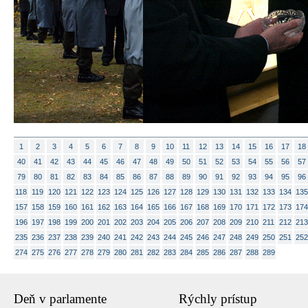
1
2
3
4
5
6
7
8
9
10
11
12
13
14
15
16
17
18
40
41
42
43
44
45
46
47
48
49
50
51
52
53
54
55
56
57
79
80
81
82
83
84
85
86
87
88
89
90
91
92
93
94
95
96
118
119
120
121
122
123
124
125
126
127
128
129
130
131
132
133
134
135
157
158
159
160
161
162
163
164
165
166
167
168
169
170
171
172
173
174
196
197
198
199
200
201
202
203
204
205
206
207
208
209
210
211
212
213
235
236
237
238
239
240
241
242
243
244
245
246
247
248
249
250
251
252
274
275
276
277
278
279
280
281
282
283
284
285
286
287
288
289
Deň v parlamente
Rýchly prístup