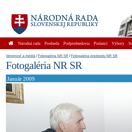
Národná rada
Predseda
Podpredsedovia
Poslanci
Výbory
S
Verejnosť a médiá
Fotogaléria NR SR
Fotogaléria predsedu NR SR
Fotogaléria NR SR
Január 2009