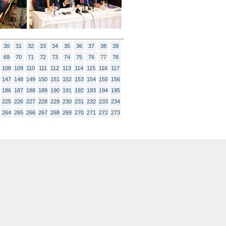
30
31
32
33
34
35
36
37
38
39
69
70
71
72
73
74
75
76
77
78
108
109
110
111
112
113
114
115
116
117
147
148
149
150
151
152
153
154
155
156
186
187
188
189
190
191
192
193
194
195
225
226
227
228
229
230
231
232
233
234
264
265
266
267
268
269
270
271
272
273