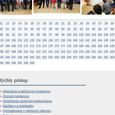
11
12
13
14
15
16
17
18
19
20
21
22
23
24
25
26
27
28
29
50
51
52
53
54
55
56
57
58
59
60
61
62
63
64
65
66
67
68
89
90
91
92
93
94
95
96
97
98
99
100
101
102
103
104
105
106
107
128
129
130
131
132
133
134
135
136
137
138
139
140
141
142
143
144
145
146
167
168
169
170
171
172
173
174
175
176
177
178
179
180
181
182
183
184
185
206
207
208
209
210
211
212
213
214
215
216
217
218
219
220
221
222
223
224
245
246
247
248
249
250
251
252
253
254
255
256
257
258
259
260
261
262
263
284
285
286
287
288
289
Rýchly prístup
Informácie a tlačivá pre poslancov
Zoznam poslancov
Oznámenia verejných funkcionárov
Návštevy a prehliadky
Vyhľadávanie v návrhoch zákonov