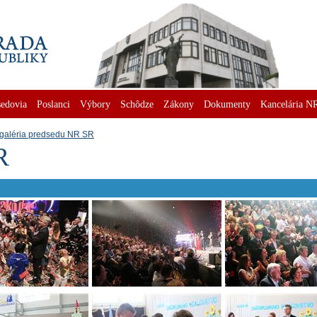
edovia
Poslanci
Výbory
Schôdze
Zákony
Dokumenty
Kancelária N
galéria predsedu NR SR
R