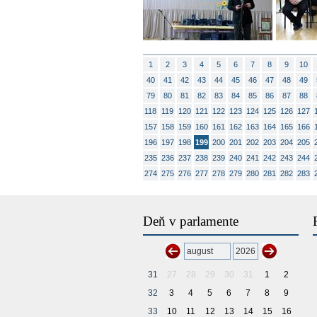
1
2
3
4
5
6
7
8
9
10
40
41
42
43
44
45
46
47
48
49
79
80
81
82
83
84
85
86
87
88
118
119
120
121
122
123
124
125
126
127
157
158
159
160
161
162
163
164
165
166
196
197
198
199
200
201
202
203
204
205
235
236
237
238
239
240
241
242
243
244
274
275
276
277
278
279
280
281
282
283
Deň v parlamente
31
27
28
29
30
31
1
2
32
3
4
5
6
7
8
9
33
10
11
12
13
14
15
16