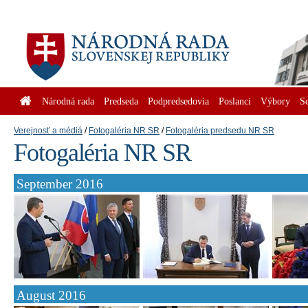
Národná rada
Predseda
Podpredsedovia
Poslanci
Výbory
S
Verejnosť a médiá
Fotogaléria NR SR
Fotogaléria predsedu NR SR
Fotogaléria NR SR
September 2016
August 2016