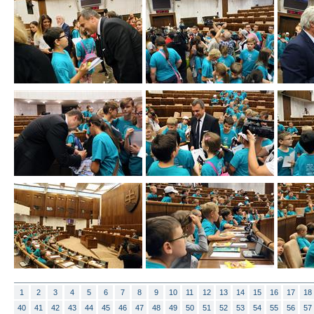
1
2
3
4
5
6
7
8
9
10
11
12
13
14
15
16
17
18
40
41
42
43
44
45
46
47
48
49
50
51
52
53
54
55
56
57