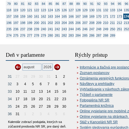
79
80
81
82
83
84
85
86
87
88
89
90
91
92
93
94
95
96
118
119
120
121
122
123
124
125
126
127
128
129
130
131
132
133
134
135
157
158
159
160
161
162
163
164
165
166
167
168
169
170
171
172
173
174
196
197
198
199
200
201
202
203
204
205
206
207
208
209
210
211
212
213
235
236
237
238
239
240
241
242
243
244
245
246
247
248
249
250
251
252
274
275
276
277
278
279
280
281
282
283
284
285
286
287
288
289
Deň v parlamente
Rýchly prístup
Informácie a tlačivá pre poslan
Zoznam poslancov
31
27
28
29
30
31
1
2
Oznámenia verejných funkcion
Návštevy a prehliadky
32
3
4
5
6
7
8
9
Vyhľadávanie v návrhoch záko
33
10
11
12
13
14
15
16
Týždeň v parlamente
34
17
18
19
20
21
22
23
Fotogaléria NR SR
Parlamentná knižnica
35
24
25
26
27
28
29
30
Online vysielanie pre mobilné 
36
31
1
2
3
4
5
6
Online vysielanie na stránkac
Kalendár zobrazí podujatia, ktorých sa
Stáž v Kancelárii NR SR
zúčastnil predseda NR SR, pre daný deň.
Systém sledovania európskych z