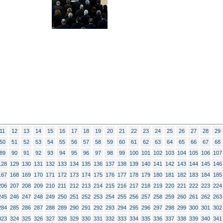
11
12
13
14
15
16
17
18
19
20
21
22
23
24
25
26
27
28
29
50
51
52
53
54
55
56
57
58
59
60
61
62
63
64
65
66
67
68
89
90
91
92
93
94
95
96
97
98
99
100
101
102
103
104
105
106
107
128
129
130
131
132
133
134
135
136
137
138
139
140
141
142
143
144
145
146
167
168
169
170
171
172
173
174
175
176
177
178
179
180
181
182
183
184
185
206
207
208
209
210
211
212
213
214
215
216
217
218
219
220
221
222
223
224
245
246
247
248
249
250
251
252
253
254
255
256
257
258
259
260
261
262
263
284
285
286
287
288
289
290
291
292
293
294
295
296
297
298
299
300
301
302
323
324
325
326
327
328
329
330
331
332
333
334
335
336
337
338
339
340
341