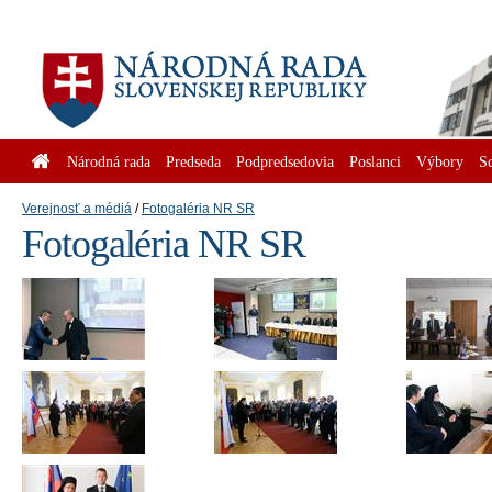
Národná rada
Predseda
Podpredsedovia
Poslanci
Výbory
S
Verejnosť a médiá
Fotogaléria NR SR
Fotogaléria NR SR