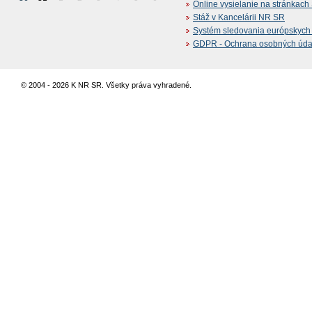
Online vysielanie na stránkac
Stáž v Kancelárii NR SR
Systém sledovania európskych z
GDPR - Ochrana osobných údajo
© 2004 - 2026 K NR SR. Všetky práva vyhradené.