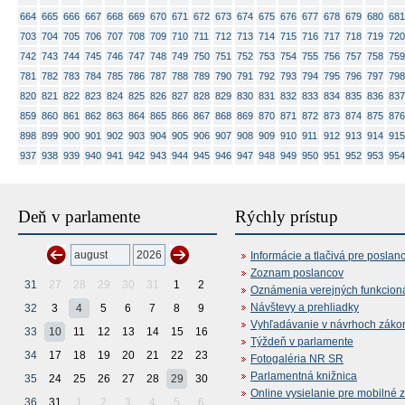
664
665
666
667
668
669
670
671
672
673
674
675
676
677
678
679
680
681
703
704
705
706
707
708
709
710
711
712
713
714
715
716
717
718
719
720
742
743
744
745
746
747
748
749
750
751
752
753
754
755
756
757
758
759
781
782
783
784
785
786
787
788
789
790
791
792
793
794
795
796
797
798
820
821
822
823
824
825
826
827
828
829
830
831
832
833
834
835
836
837
859
860
861
862
863
864
865
866
867
868
869
870
871
872
873
874
875
876
898
899
900
901
902
903
904
905
906
907
908
909
910
911
912
913
914
915
937
938
939
940
941
942
943
944
945
946
947
948
949
950
951
952
953
954
Deň v parlamente
Rýchly prístup
Informácie a tlačivá pre poslan
Zoznam poslancov
31
27
28
29
30
31
1
2
Oznámenia verejných funkcion
Návštevy a prehliadky
32
3
4
5
6
7
8
9
Vyhľadávanie v návrhoch záko
33
10
11
12
13
14
15
16
Týždeň v parlamente
34
17
18
19
20
21
22
23
Fotogaléria NR SR
Parlamentná knižnica
35
24
25
26
27
28
29
30
Online vysielanie pre mobilné 
36
31
1
2
3
4
5
6