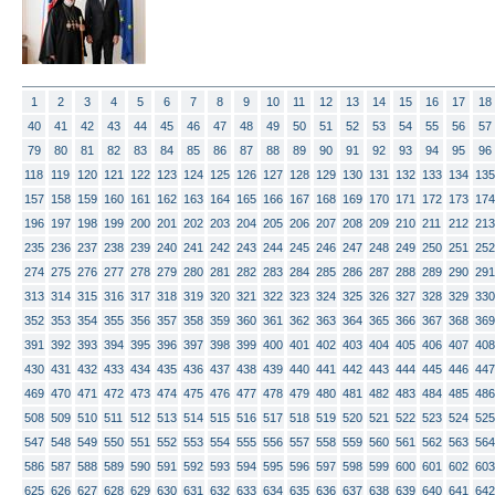
1
2
3
4
5
6
7
8
9
10
11
12
13
14
15
16
17
18
40
41
42
43
44
45
46
47
48
49
50
51
52
53
54
55
56
57
79
80
81
82
83
84
85
86
87
88
89
90
91
92
93
94
95
96
118
119
120
121
122
123
124
125
126
127
128
129
130
131
132
133
134
135
157
158
159
160
161
162
163
164
165
166
167
168
169
170
171
172
173
174
196
197
198
199
200
201
202
203
204
205
206
207
208
209
210
211
212
213
235
236
237
238
239
240
241
242
243
244
245
246
247
248
249
250
251
252
274
275
276
277
278
279
280
281
282
283
284
285
286
287
288
289
290
291
313
314
315
316
317
318
319
320
321
322
323
324
325
326
327
328
329
330
352
353
354
355
356
357
358
359
360
361
362
363
364
365
366
367
368
369
391
392
393
394
395
396
397
398
399
400
401
402
403
404
405
406
407
408
430
431
432
433
434
435
436
437
438
439
440
441
442
443
444
445
446
447
469
470
471
472
473
474
475
476
477
478
479
480
481
482
483
484
485
486
508
509
510
511
512
513
514
515
516
517
518
519
520
521
522
523
524
525
547
548
549
550
551
552
553
554
555
556
557
558
559
560
561
562
563
564
586
587
588
589
590
591
592
593
594
595
596
597
598
599
600
601
602
603
625
626
627
628
629
630
631
632
633
634
635
636
637
638
639
640
641
642