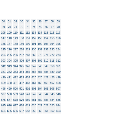
30
31
32
33
34
35
36
37
38
39
69
70
71
72
73
74
75
76
77
78
108
109
110
111
112
113
114
115
116
117
147
148
149
150
151
152
153
154
155
156
186
187
188
189
190
191
192
193
194
195
225
226
227
228
229
230
231
232
233
234
264
265
266
267
268
269
270
271
272
273
303
304
305
306
307
308
309
310
311
312
342
343
344
345
346
347
348
349
350
351
381
382
383
384
385
386
387
388
389
390
420
421
422
423
424
425
426
427
428
429
459
460
461
462
463
464
465
466
467
468
498
499
500
501
502
503
504
505
506
507
537
538
539
540
541
542
543
544
545
546
576
577
578
579
580
581
582
583
584
585
615
616
617
618
619
620
621
622
623
624
654
655
656
657
658
659
660
661
662
663