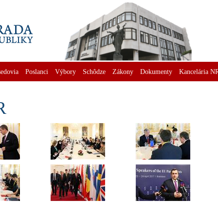
edovia
Poslanci
Výbory
Schôdze
Zákony
Dokumenty
Kancelária N
R