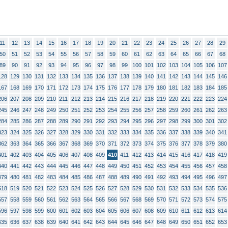
11
12
13
14
15
16
17
18
19
20
21
22
23
24
25
26
27
28
29
50
51
52
53
54
55
56
57
58
59
60
61
62
63
64
65
66
67
68
89
90
91
92
93
94
95
96
97
98
99
100
101
102
103
104
105
106
107
128
129
130
131
132
133
134
135
136
137
138
139
140
141
142
143
144
145
146
167
168
169
170
171
172
173
174
175
176
177
178
179
180
181
182
183
184
185
206
207
208
209
210
211
212
213
214
215
216
217
218
219
220
221
222
223
224
245
246
247
248
249
250
251
252
253
254
255
256
257
258
259
260
261
262
263
284
285
286
287
288
289
290
291
292
293
294
295
296
297
298
299
300
301
302
323
324
325
326
327
328
329
330
331
332
333
334
335
336
337
338
339
340
341
362
363
364
365
366
367
368
369
370
371
372
373
374
375
376
377
378
379
380
401
402
403
404
405
406
407
408
409
410
411
412
413
414
415
416
417
418
419
440
441
442
443
444
445
446
447
448
449
450
451
452
453
454
455
456
457
458
479
480
481
482
483
484
485
486
487
488
489
490
491
492
493
494
495
496
497
518
519
520
521
522
523
524
525
526
527
528
529
530
531
532
533
534
535
536
557
558
559
560
561
562
563
564
565
566
567
568
569
570
571
572
573
574
575
596
597
598
599
600
601
602
603
604
605
606
607
608
609
610
611
612
613
614
635
636
637
638
639
640
641
642
643
644
645
646
647
648
649
650
651
652
653