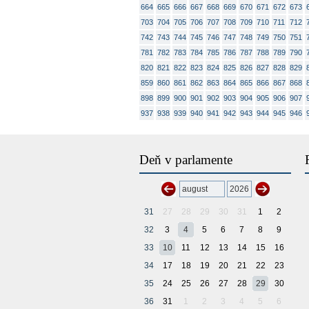
664
665
666
667
668
669
670
671
672
673
703
704
705
706
707
708
709
710
711
712
742
743
744
745
746
747
748
749
750
751
781
782
783
784
785
786
787
788
789
790
820
821
822
823
824
825
826
827
828
829
859
860
861
862
863
864
865
866
867
868
898
899
900
901
902
903
904
905
906
907
937
938
939
940
941
942
943
944
945
946
Deň v parlamente
31
27
28
29
30
31
1
2
32
3
4
5
6
7
8
9
33
10
11
12
13
14
15
16
34
17
18
19
20
21
22
23
35
24
25
26
27
28
29
30
36
31
1
2
3
4
5
6