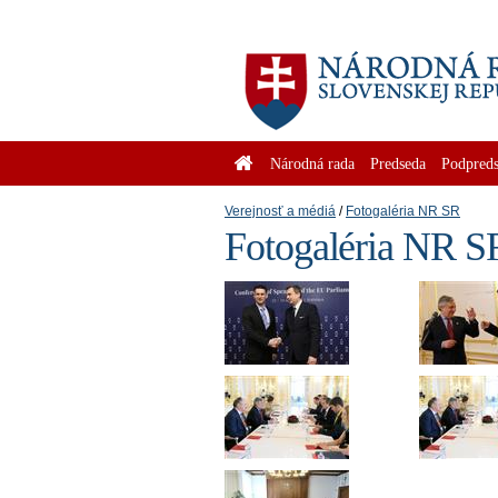
Národná rada
Predseda
Podpreds
Verejnosť a médiá
Fotogaléria NR SR
Fotogaléria NR S