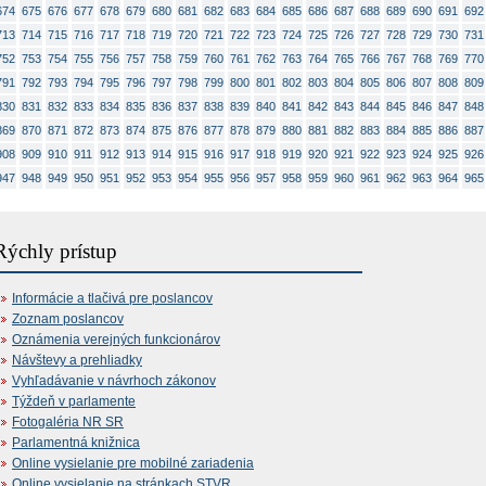
674
675
676
677
678
679
680
681
682
683
684
685
686
687
688
689
690
691
692
713
714
715
716
717
718
719
720
721
722
723
724
725
726
727
728
729
730
731
752
753
754
755
756
757
758
759
760
761
762
763
764
765
766
767
768
769
770
791
792
793
794
795
796
797
798
799
800
801
802
803
804
805
806
807
808
809
830
831
832
833
834
835
836
837
838
839
840
841
842
843
844
845
846
847
848
869
870
871
872
873
874
875
876
877
878
879
880
881
882
883
884
885
886
887
908
909
910
911
912
913
914
915
916
917
918
919
920
921
922
923
924
925
926
947
948
949
950
951
952
953
954
955
956
957
958
959
960
961
962
963
964
965
Rýchly prístup
Informácie a tlačivá pre poslancov
Zoznam poslancov
Oznámenia verejných funkcionárov
Návštevy a prehliadky
Vyhľadávanie v návrhoch zákonov
Týždeň v parlamente
Fotogaléria NR SR
Parlamentná knižnica
Online vysielanie pre mobilné zariadenia
Online vysielanie na stránkach STVR