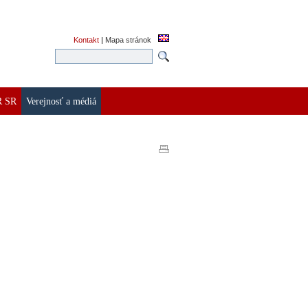
Kontakt
|
Mapa stránok
R SR
Verejnosť a médiá