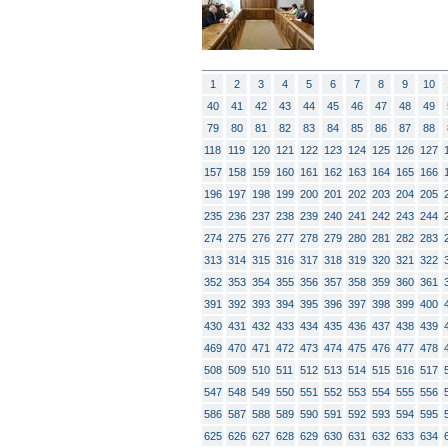
1
2
3
4
5
6
7
8
9
10
40
41
42
43
44
45
46
47
48
49
79
80
81
82
83
84
85
86
87
88
118
119
120
121
122
123
124
125
126
127
157
158
159
160
161
162
163
164
165
166
196
197
198
199
200
201
202
203
204
205
235
236
237
238
239
240
241
242
243
244
274
275
276
277
278
279
280
281
282
283
313
314
315
316
317
318
319
320
321
322
352
353
354
355
356
357
358
359
360
361
391
392
393
394
395
396
397
398
399
400
430
431
432
433
434
435
436
437
438
439
469
470
471
472
473
474
475
476
477
478
508
509
510
511
512
513
514
515
516
517
547
548
549
550
551
552
553
554
555
556
586
587
588
589
590
591
592
593
594
595
625
626
627
628
629
630
631
632
633
634