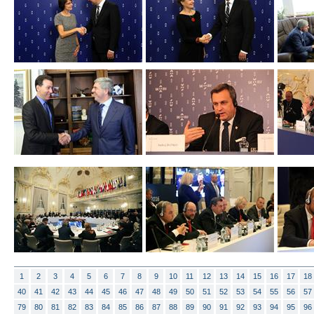
1
2
3
4
5
6
7
8
9
10
11
12
13
14
15
16
17
18
40
41
42
43
44
45
46
47
48
49
50
51
52
53
54
55
56
57
79
80
81
82
83
84
85
86
87
88
89
90
91
92
93
94
95
96