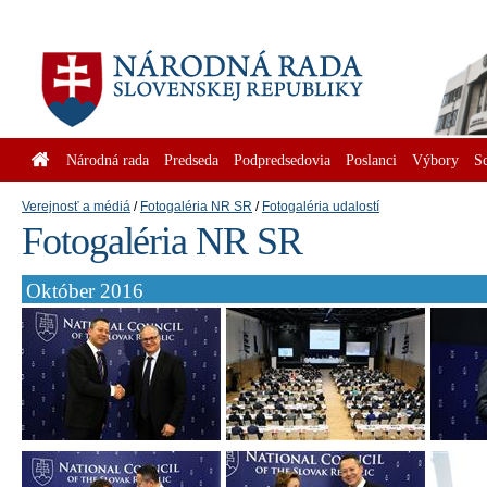
Národná rada
Predseda
Podpredsedovia
Poslanci
Výbory
S
Verejnosť a médiá
Fotogaléria NR SR
Fotogaléria udalostí
Fotogaléria NR SR
Október 2016