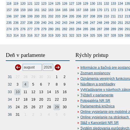
118
119
120
121
122
123
124
125
126
127
128
129
130
131
132
133
134
135
157
158
159
160
161
162
163
164
165
166
167
168
169
170
171
172
173
174
196
197
198
199
200
201
202
203
204
205
206
207
208
209
210
211
212
213
235
236
237
238
239
240
241
242
243
244
245
246
247
248
249
250
251
252
274
275
276
277
278
279
280
281
282
283
284
285
286
287
288
289
290
291
313
314
315
316
317
318
319
320
321
322
323
324
325
326
327
328
329
330
Deň v parlamente
Rýchly prístup
Informácie a tlačivá pre poslan
Zoznam poslancov
31
27
28
29
30
31
1
2
Oznámenia verejných funkcion
Návštevy a prehliadky
32
3
4
5
6
7
8
9
Vyhľadávanie v návrhoch záko
33
10
11
12
13
14
15
16
Týždeň v parlamente
34
17
18
19
20
21
22
23
Fotogaléria NR SR
Parlamentná knižnica
35
24
25
26
27
28
29
30
Online vysielanie pre mobilné 
36
31
1
2
3
4
5
6
Online vysielanie na stránkac
Stáž v Kancelárii NR SR
Systém sledovania európskych z