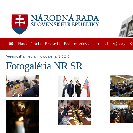
Národná rada
Predseda
Podpredsedovia
Poslanci
Výbory
S
Verejnosť a médiá
Fotogaléria NR SR
Fotogaléria NR SR