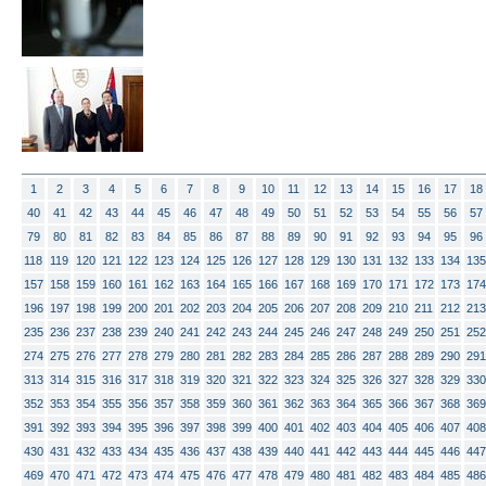
1
2
3
4
5
6
7
8
9
10
11
12
13
14
15
16
17
18
40
41
42
43
44
45
46
47
48
49
50
51
52
53
54
55
56
57
79
80
81
82
83
84
85
86
87
88
89
90
91
92
93
94
95
96
118
119
120
121
122
123
124
125
126
127
128
129
130
131
132
133
134
135
157
158
159
160
161
162
163
164
165
166
167
168
169
170
171
172
173
174
196
197
198
199
200
201
202
203
204
205
206
207
208
209
210
211
212
213
235
236
237
238
239
240
241
242
243
244
245
246
247
248
249
250
251
252
274
275
276
277
278
279
280
281
282
283
284
285
286
287
288
289
290
291
313
314
315
316
317
318
319
320
321
322
323
324
325
326
327
328
329
330
352
353
354
355
356
357
358
359
360
361
362
363
364
365
366
367
368
369
391
392
393
394
395
396
397
398
399
400
401
402
403
404
405
406
407
408
430
431
432
433
434
435
436
437
438
439
440
441
442
443
444
445
446
447
469
470
471
472
473
474
475
476
477
478
479
480
481
482
483
484
485
486