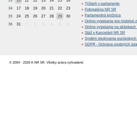
33
10
11
12
13
14
15
16
Týždeň v parlamente
34
17
18
19
20
21
22
23
Fotogaléria NR SR
Parlamentná knižnica
35
24
25
26
27
28
29
30
Online vysielanie pre mobilné 
36
31
1
2
3
4
5
6
Online vysielanie na stránkac
Stáž v Kancelárii NR SR
Systém sledovania európskych z
GDPR - Ochrana osobných údajo
© 2004 - 2026 K NR SR. Všetky práva vyhradené.