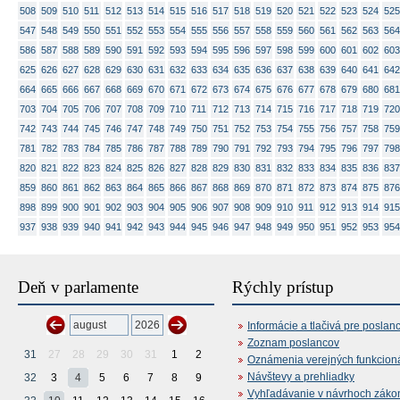
508
509
510
511
512
513
514
515
516
517
518
519
520
521
522
523
524
525
547
548
549
550
551
552
553
554
555
556
557
558
559
560
561
562
563
564
586
587
588
589
590
591
592
593
594
595
596
597
598
599
600
601
602
603
625
626
627
628
629
630
631
632
633
634
635
636
637
638
639
640
641
642
664
665
666
667
668
669
670
671
672
673
674
675
676
677
678
679
680
681
703
704
705
706
707
708
709
710
711
712
713
714
715
716
717
718
719
720
742
743
744
745
746
747
748
749
750
751
752
753
754
755
756
757
758
759
781
782
783
784
785
786
787
788
789
790
791
792
793
794
795
796
797
798
820
821
822
823
824
825
826
827
828
829
830
831
832
833
834
835
836
837
859
860
861
862
863
864
865
866
867
868
869
870
871
872
873
874
875
876
898
899
900
901
902
903
904
905
906
907
908
909
910
911
912
913
914
915
937
938
939
940
941
942
943
944
945
946
947
948
949
950
951
952
953
954
Deň v parlamente
Rýchly prístup
Informácie a tlačivá pre poslan
Zoznam poslancov
31
27
28
29
30
31
1
2
Oznámenia verejných funkcion
Návštevy a prehliadky
32
3
4
5
6
7
8
9
Vyhľadávanie v návrhoch záko