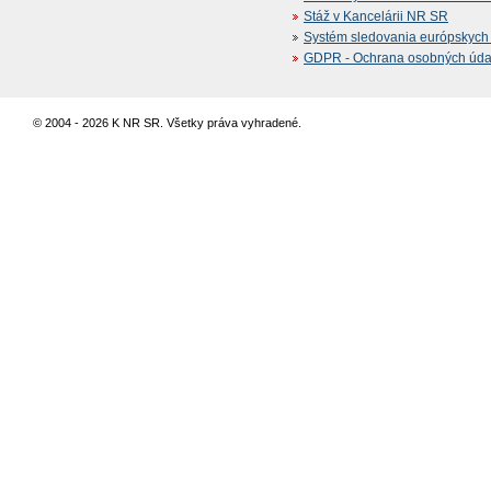
Stáž v Kancelárii NR SR
Systém sledovania európskych z
GDPR - Ochrana osobných údajo
© 2004 - 2026 K NR SR. Všetky práva vyhradené.