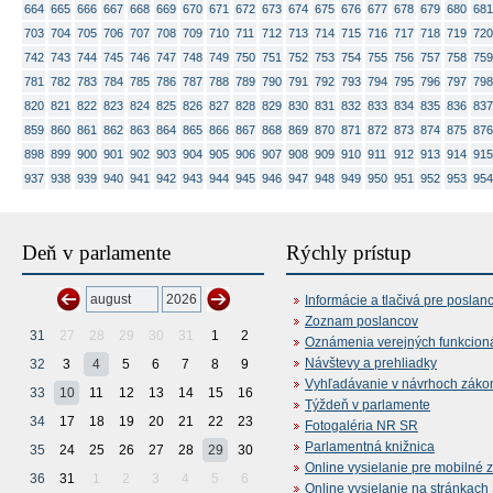
664
665
666
667
668
669
670
671
672
673
674
675
676
677
678
679
680
681
703
704
705
706
707
708
709
710
711
712
713
714
715
716
717
718
719
720
742
743
744
745
746
747
748
749
750
751
752
753
754
755
756
757
758
759
781
782
783
784
785
786
787
788
789
790
791
792
793
794
795
796
797
798
820
821
822
823
824
825
826
827
828
829
830
831
832
833
834
835
836
837
859
860
861
862
863
864
865
866
867
868
869
870
871
872
873
874
875
876
898
899
900
901
902
903
904
905
906
907
908
909
910
911
912
913
914
915
937
938
939
940
941
942
943
944
945
946
947
948
949
950
951
952
953
954
Deň v parlamente
Rýchly prístup
Informácie a tlačivá pre poslan
Zoznam poslancov
31
27
28
29
30
31
1
2
Oznámenia verejných funkcion
Návštevy a prehliadky
32
3
4
5
6
7
8
9
Vyhľadávanie v návrhoch záko
33
10
11
12
13
14
15
16
Týždeň v parlamente
34
17
18
19
20
21
22
23
Fotogaléria NR SR
Parlamentná knižnica
35
24
25
26
27
28
29
30
Online vysielanie pre mobilné 
36
31
1
2
3
4
5
6
Online vysielanie na stránkac