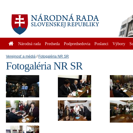
Národná rada
Predseda
Podpredsedovia
Poslanci
Výbory
S
Verejnosť a médiá
Fotogaléria NR SR
Fotogaléria NR SR