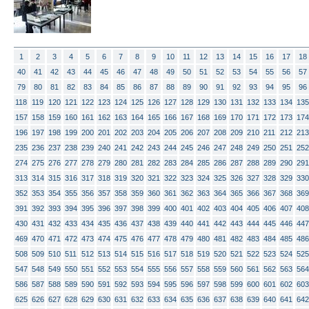
1
2
3
4
5
6
7
8
9
10
11
12
13
14
15
16
17
18
40
41
42
43
44
45
46
47
48
49
50
51
52
53
54
55
56
57
79
80
81
82
83
84
85
86
87
88
89
90
91
92
93
94
95
96
118
119
120
121
122
123
124
125
126
127
128
129
130
131
132
133
134
135
157
158
159
160
161
162
163
164
165
166
167
168
169
170
171
172
173
174
196
197
198
199
200
201
202
203
204
205
206
207
208
209
210
211
212
213
235
236
237
238
239
240
241
242
243
244
245
246
247
248
249
250
251
252
274
275
276
277
278
279
280
281
282
283
284
285
286
287
288
289
290
291
313
314
315
316
317
318
319
320
321
322
323
324
325
326
327
328
329
330
352
353
354
355
356
357
358
359
360
361
362
363
364
365
366
367
368
369
391
392
393
394
395
396
397
398
399
400
401
402
403
404
405
406
407
408
430
431
432
433
434
435
436
437
438
439
440
441
442
443
444
445
446
447
469
470
471
472
473
474
475
476
477
478
479
480
481
482
483
484
485
486
508
509
510
511
512
513
514
515
516
517
518
519
520
521
522
523
524
525
547
548
549
550
551
552
553
554
555
556
557
558
559
560
561
562
563
564
586
587
588
589
590
591
592
593
594
595
596
597
598
599
600
601
602
603
625
626
627
628
629
630
631
632
633
634
635
636
637
638
639
640
641
642