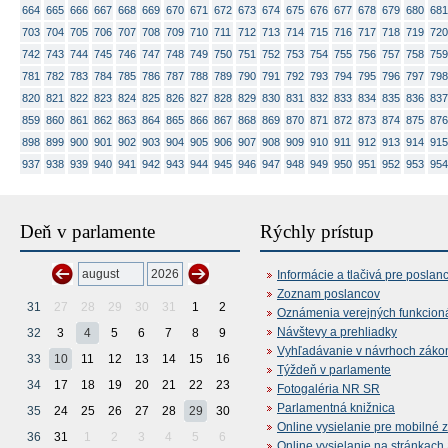
664
665
666
667
668
669
670
671
672
673
674
675
676
677
678
679
680
681
703
704
705
706
707
708
709
710
711
712
713
714
715
716
717
718
719
720
742
743
744
745
746
747
748
749
750
751
752
753
754
755
756
757
758
759
781
782
783
784
785
786
787
788
789
790
791
792
793
794
795
796
797
798
820
821
822
823
824
825
826
827
828
829
830
831
832
833
834
835
836
837
859
860
861
862
863
864
865
866
867
868
869
870
871
872
873
874
875
876
898
899
900
901
902
903
904
905
906
907
908
909
910
911
912
913
914
915
937
938
939
940
941
942
943
944
945
946
947
948
949
950
951
952
953
954
Deň v parlamente
Rýchly prístup
Informácie a tlačivá pre poslan
Zoznam poslancov
31
27
28
29
30
31
1
2
Oznámenia verejných funkcion
Návštevy a prehliadky
32
3
4
5
6
7
8
9
Vyhľadávanie v návrhoch záko
33
10
11
12
13
14
15
16
Týždeň v parlamente
34
17
18
19
20
21
22
23
Fotogaléria NR SR
Parlamentná knižnica
35
24
25
26
27
28
29
30
Online vysielanie pre mobilné 
36
31
1
2
3
4
5
6
Online vysielanie na stránkac