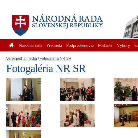
Národná rada
Predseda
Podpredsedovia
Poslanci
Výbory
S
Verejnosť a médiá
Fotogaléria NR SR
Fotogaléria NR SR