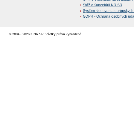
Stáž v Kancelárii NR SR
Systém sledovania európskych z
GDPR - Ochrana osobných údajo
© 2004 - 2026 K NR SR. Všetky práva vyhradené.