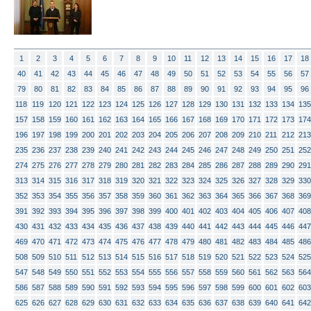
1
2
3
4
5
6
7
8
9
10
11
12
13
14
15
16
17
18
40
41
42
43
44
45
46
47
48
49
50
51
52
53
54
55
56
57
79
80
81
82
83
84
85
86
87
88
89
90
91
92
93
94
95
96
118
119
120
121
122
123
124
125
126
127
128
129
130
131
132
133
134
135
157
158
159
160
161
162
163
164
165
166
167
168
169
170
171
172
173
174
196
197
198
199
200
201
202
203
204
205
206
207
208
209
210
211
212
213
235
236
237
238
239
240
241
242
243
244
245
246
247
248
249
250
251
252
274
275
276
277
278
279
280
281
282
283
284
285
286
287
288
289
290
291
313
314
315
316
317
318
319
320
321
322
323
324
325
326
327
328
329
330
352
353
354
355
356
357
358
359
360
361
362
363
364
365
366
367
368
369
391
392
393
394
395
396
397
398
399
400
401
402
403
404
405
406
407
408
430
431
432
433
434
435
436
437
438
439
440
441
442
443
444
445
446
447
469
470
471
472
473
474
475
476
477
478
479
480
481
482
483
484
485
486
508
509
510
511
512
513
514
515
516
517
518
519
520
521
522
523
524
525
547
548
549
550
551
552
553
554
555
556
557
558
559
560
561
562
563
564
586
587
588
589
590
591
592
593
594
595
596
597
598
599
600
601
602
603
625
626
627
628
629
630
631
632
633
634
635
636
637
638
639
640
641
642