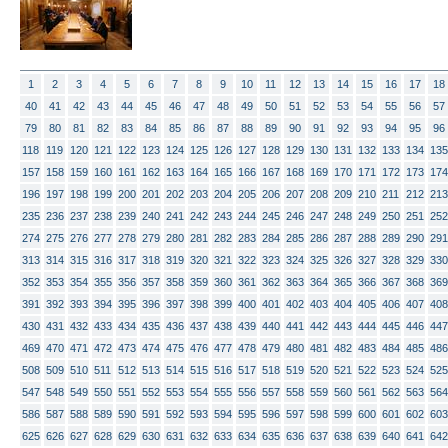
1
2
3
4
5
6
7
8
9
10
11
12
13
14
15
16
17
18
40
41
42
43
44
45
46
47
48
49
50
51
52
53
54
55
56
57
79
80
81
82
83
84
85
86
87
88
89
90
91
92
93
94
95
96
118
119
120
121
122
123
124
125
126
127
128
129
130
131
132
133
134
135
157
158
159
160
161
162
163
164
165
166
167
168
169
170
171
172
173
174
196
197
198
199
200
201
202
203
204
205
206
207
208
209
210
211
212
213
235
236
237
238
239
240
241
242
243
244
245
246
247
248
249
250
251
252
274
275
276
277
278
279
280
281
282
283
284
285
286
287
288
289
290
291
313
314
315
316
317
318
319
320
321
322
323
324
325
326
327
328
329
330
352
353
354
355
356
357
358
359
360
361
362
363
364
365
366
367
368
369
391
392
393
394
395
396
397
398
399
400
401
402
403
404
405
406
407
408
430
431
432
433
434
435
436
437
438
439
440
441
442
443
444
445
446
447
469
470
471
472
473
474
475
476
477
478
479
480
481
482
483
484
485
486
508
509
510
511
512
513
514
515
516
517
518
519
520
521
522
523
524
525
547
548
549
550
551
552
553
554
555
556
557
558
559
560
561
562
563
564
586
587
588
589
590
591
592
593
594
595
596
597
598
599
600
601
602
603
625
626
627
628
629
630
631
632
633
634
635
636
637
638
639
640
641
642