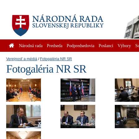
Národná rada
Predseda
Podpredsedovia
Poslanci
Výbory
S
Verejnosť a médiá
Fotogaléria NR SR
Fotogaléria NR SR