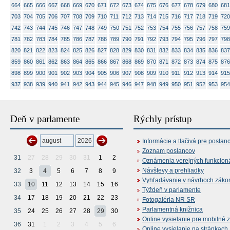
664
665
666
667
668
669
670
671
672
673
674
675
676
677
678
679
680
681
703
704
705
706
707
708
709
710
711
712
713
714
715
716
717
718
719
720
742
743
744
745
746
747
748
749
750
751
752
753
754
755
756
757
758
759
781
782
783
784
785
786
787
788
789
790
791
792
793
794
795
796
797
798
820
821
822
823
824
825
826
827
828
829
830
831
832
833
834
835
836
837
859
860
861
862
863
864
865
866
867
868
869
870
871
872
873
874
875
876
898
899
900
901
902
903
904
905
906
907
908
909
910
911
912
913
914
915
937
938
939
940
941
942
943
944
945
946
947
948
949
950
951
952
953
954
Deň v parlamente
Rýchly prístup
Informácie a tlačivá pre poslan
Zoznam poslancov
31
27
28
29
30
31
1
2
Oznámenia verejných funkcion
Návštevy a prehliadky
32
3
4
5
6
7
8
9
Vyhľadávanie v návrhoch záko
33
10
11
12
13
14
15
16
Týždeň v parlamente
34
17
18
19
20
21
22
23
Fotogaléria NR SR
Parlamentná knižnica
35
24
25
26
27
28
29
30
Online vysielanie pre mobilné 
36
31
1
2
3
4
5
6
Online vysielanie na stránkac