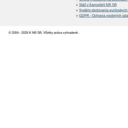
Stáž v Kancelárii NR SR
Systém sledovania európskych z
GDPR - Ochrana osobných údajo
© 2004 - 2026 K NR SR. Všetky práva vyhradené.