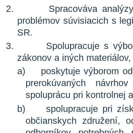
2.
Spracováva analýz
problémov súvisiacich s leg
SR.
3.
Spolupracuje s výb
zákonov a iných materiálov,
a)
poskytuje výborom od
prerokúvaných návrhov
spoluprácu pri kontrolnej 
b)
spolupracuje pri získ
občianskych združení, od
odborníkov potrebných