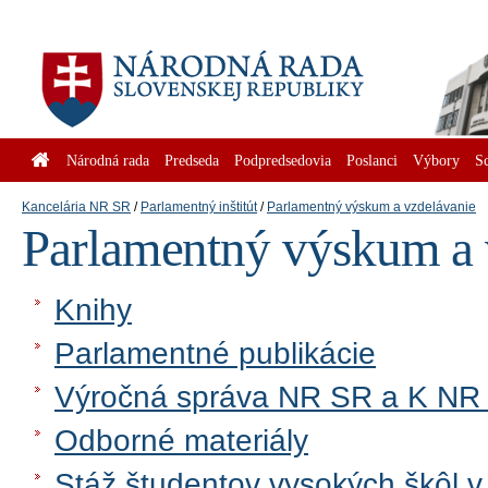
Národná rada
Predseda
Podpredsedovia
Poslanci
Výbory
S
Kancelária NR SR
Parlamentný inštitút
Parlamentný výskum a vzdelávanie
Parlamentný výskum a 
Knihy
Parlamentné publikácie
Výročná správa NR SR a K NR
Odborné materiály
Stáž študentov vysokých škôl 