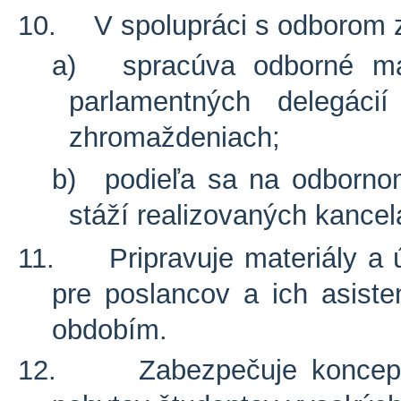
10.
V spolupráci s odborom 
a)
spracúva odborné mat
parlamentných delegácií
zhromaždeniach;
b)
podieľa sa na odborno
stáží realizovaných kancel
11.
Pripravuje materiály a
pre poslancov a ich asist
obdobím.
12.
Zabezpečuje koncep