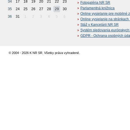
34
17
18
19
20
21
22
23
Fotogaléria NR SR
Parlamentná knižnica
35
24
25
26
27
28
29
30
Online vysielanie pre mobilné 
36
31
1
2
3
4
5
6
Online vysielanie na stránkac
Stáž v Kancelárii NR SR
Systém sledovania európskych z
GDPR - Ochrana osobných údajo
© 2004 - 2026 K NR SR. Všetky práva vyhradené.