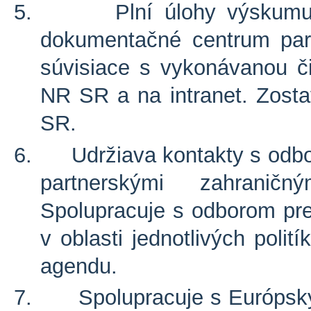
5.
Plní úlohy výskumu
dokumentačné centrum par
súvisiace s vykonávanou č
NR SR a na intranet. Zost
SR.
6.
Udržiava kontakty s odbo
partnerskými zahraničn
Spolupracuje s odborom pre 
v oblasti jednotlivých poli
agendu.
7.
Spolupracuje s Európs