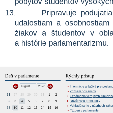
pobytov študentov vysokých
13.
Pripravuje podujat
udalostiam a osobnostiam 
žiakov a študentov v obl
a histórie parlamentarizmu.
Deň v parlamente
Rýchly prístup
Informácie a tlačivá pre poslan
Zoznam poslancov
31
27
28
29
30
31
1
2
Oznámenia verejných funkcion
Návštevy a prehliadky
32
3
4
5
6
7
8
9
Vyhľadávanie v návrhoch záko
33
10
11
12
13
14
15
16
Týždeň v parlamente