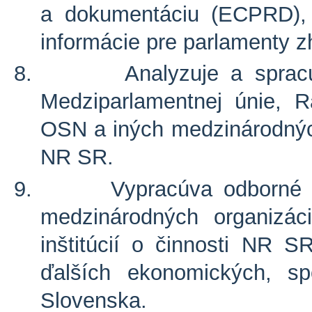
a dokumentáciu (ECPRD), 
informácie pre parlamenty 
8.
Analyzuje a sprac
Medziparlamentnej únie,
OSN a iných medzinárodných 
NR SR.
9.
Vypracúva odborné 
medzinárodných organizác
inštitúcií o činnosti NR SR
ďalších ekonomických, spo
Slovenska.